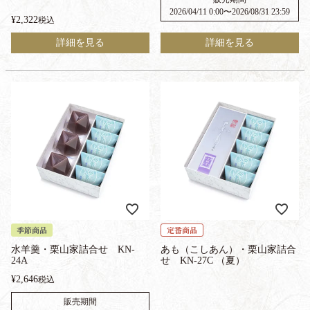
2026/04/11 0:00
〜
2026/08/31 23:59
¥
2,322
税込
詳細を見る
詳細を見る
季節商品
定番商品
水羊羹・栗山家詰合せ KN-
あも（こしあん）・栗山家詰合
24A
せ KN-27C （夏）
¥
2,646
税込
販売期間