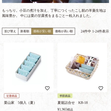
もっちり。小豆の煮汁を加え、丁寧につくったこし餡の羊羹生地は
風味豊か。 中には栗の甘露煮をまるごと一粒入れました。
24
件中
1
-
24
件表示
並び替え
新着順
価格が安い順
価格が高い順
定番商品
季節商品
栗山家 5個入（夏）
夏籠詰合せ KB-18
¥
1,965
税込