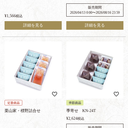
販売期間
2026/04/13 0:00
〜
2026/08/16 23:59
¥
1,566
税込
詳細を見る
詳細を見る
定番商品
季節商品
栗山家・標野詰合せ
季寄せ KN-24T
¥
2,624
税込
販売期間