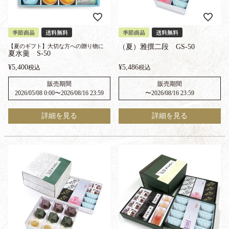
季節商品
送料無料
季節商品
送料無料
【夏のギフト】大切な方への贈り物に
（夏）雅撰二段 GS-50
夏水羹 S-50
¥
5,400
¥
5,486
税込
税込
販売期間
販売期間
2026/05/08 0:00
〜
2026/08/16 23:59
〜
2026/08/16 23:59
詳細を見る
詳細を見る