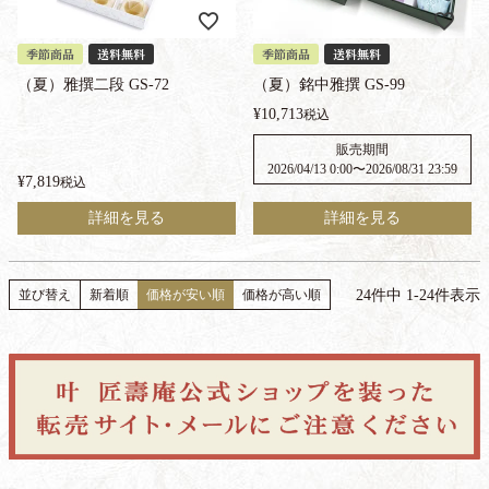
季節商品
送料無料
季節商品
送料無料
（夏）雅撰二段 GS-72
（夏）銘中雅撰 GS-99
¥
10,713
税込
販売期間
2026/04/13 0:00
〜
2026/08/31 23:59
¥
7,819
税込
詳細を見る
詳細を見る
24
件中
1
-
24
件表示
並び替え
新着順
価格が安い順
価格が高い順