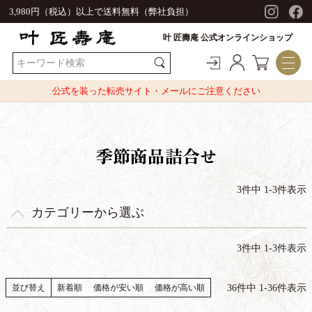
3,980円（税込）以上で送料無料（弊社負担）
叶 匠壽庵 公式オンラインショップ
公式を装った転売サイト・メールにご注意ください
季節商品詰合せ
3
件中
1
-
3
件表示
3
件中
1
-
3
件表示
36
件中
1
-
36
件表示
並び替え
新着順
価格が安い順
価格が高い順