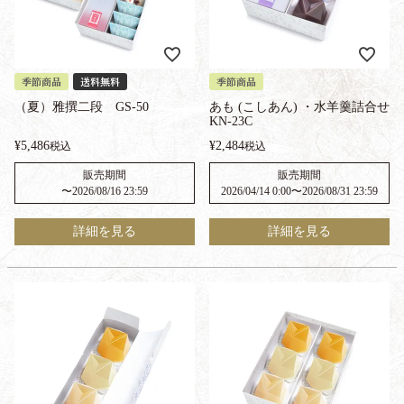
季節商品
送料無料
季節商品
（夏）雅撰二段 GS-50
あも (こしあん) ・水羊羹詰合せ
KN-23C
¥
5,486
¥
2,484
税込
税込
販売期間
販売期間
〜
2026/08/16 23:59
2026/04/14 0:00
〜
2026/08/31 23:59
詳細を見る
詳細を見る