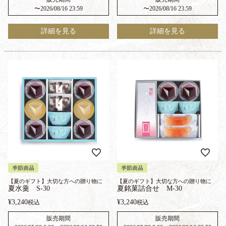
〜
2026/08/16 23:59
〜
2026/08/16 23:59
詳細を見る
詳細を見る
季節商品
季節商品
【夏のギフト】大切な方への贈り物に
【夏のギフト】大切な方への贈り物に
夏水羹 S-30
夏銘菓詰合せ M-30
¥
3,240
¥
3,240
税込
税込
販売期間
販売期間