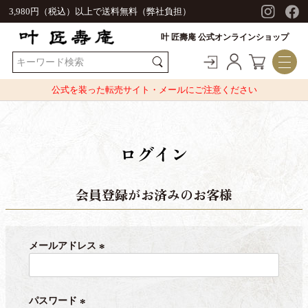
3,980円（税込）以上で送料無料（弊社負担）
叶 匠壽庵 公式オンラインショップ
公式を装った転売サイト・メールにご注意ください
ログイン
会員登録がお済みのお客様
メールアドレス
(
必
須
パスワード
)