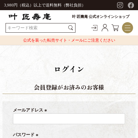
3,980円（税込）以上で送料無料（弊社負担）
叶 匠壽庵 公式オンラインショップ
公式を装った転売サイト・メールにご注意ください
ログイン
会員登録がお済みのお客様
メールアドレス
(
必
須
パスワード
)