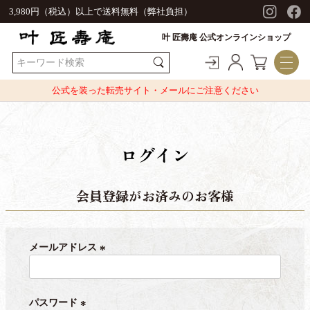
3,980円（税込）以上で送料無料（弊社負担）
叶 匠壽庵 公式オンラインショップ
公式を装った転売サイト・メールにご注意ください
ログイン
会員登録がお済みのお客様
メールアドレス
(
必
須
パスワード
)