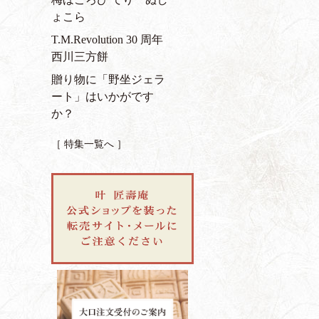
ょこら
T.M.Revolution 30 周年
西川三方餅
贈り物に「野坐ジェラ
ート」はいかがです
か？
［ 特集一覧へ ］