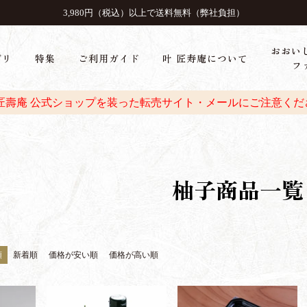
3,980円（税込）以上で送料無料（弊社負担）
おおい
ゴリ
特集
ご利用ガイド
叶 匠寿庵について
フ
 匠壽庵 公式ショップを装った転売サイト・メールにご注意くだ
柚子商品一覧
順
新着順
価格が安い順
価格が高い順