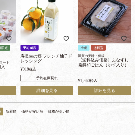
舗限定
予約商品
冷蔵
送料込
寿長生の郷 フレンチ柚子ド
滋賀の美味・伝統
〈送料込み価格〉ふなずし
レッシング
ラート
発酵和ごはん（ゆず入り）
0個入
¥
918
税込
予約在庫切れ
¥
1,560
税込
詳細を見る
詳細を見る
順
新着順
価格が安い順
価格が高い順