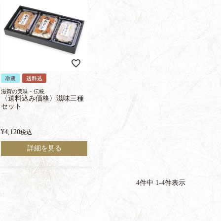
冷蔵
送料込
滋賀の美味・伝統
〈送料込み価格〉滋味三種
セット
¥
4,120
税込
詳細を見る
4
件中
1
-
4
件表示