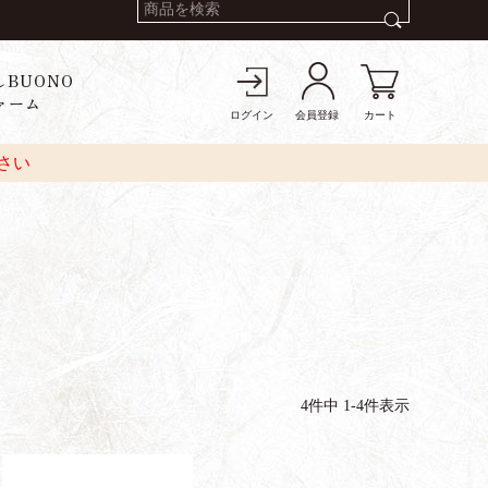
しBUONO
ァーム
ログイン
会員登録
カート
さい
4
件中
1
-
4
件表示