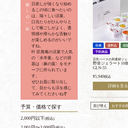
推
日差しが強くなり始め
し
るこの頃に食べたいの
の
は、瑞々しい涼菓。
一
口当たりがひんやりと
品
して喉ごしがよく、透
明感や滑らかな舌触り
が楽しめるのがいいで
冷凍
送料込
店
すね。
予約商品
叶 匠壽庵の涼菓で人気
の「水羊羹」などの容
豆乳ベースの和素材ジェ
野坐ジェラート1
器は〈麻の葉〉をモチ
GLN-55
ーフに作られていま
す。
¥
5,940
税込
ぜひお皿に取り出し
詳細を見る
て、目からも涼を感じ
てみてくださいね🎐
並び替え
おすすめ
予算・価格で探す
2,000円以下
(税込)
2,001円〜3,000円
(税込)