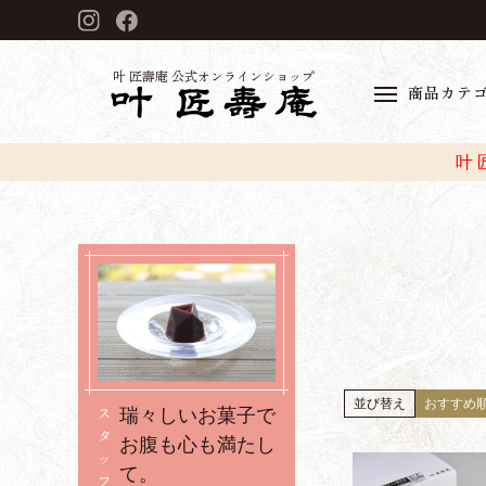
叶 匠壽庵 公式オンラインショップ
商品カテ
叶
並び替え
おすすめ
ス
瑞々しいお菓子で
タ
お腹も心も満たし
ッ
て。
フ