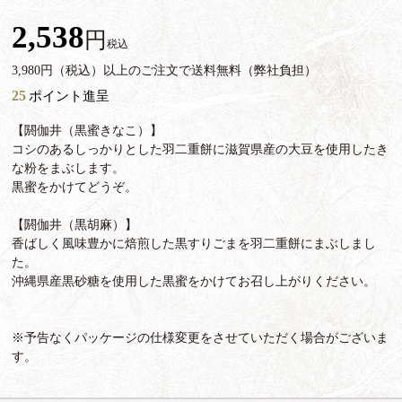
2,538
税込
3,980円（税込）以上のご注文で送料無料（弊社負担）
25
ポイント進呈
【閼伽井（黒蜜きなこ）】
コシのあるしっかりとした羽二重餅に滋賀県産の大豆を使用したき
な粉をまぶします。
黒蜜をかけてどうぞ。
【閼伽井（黒胡麻）】
香ばしく風味豊かに焙煎した黒すりごまを羽二重餅にまぶしまし
た。
沖縄県産黒砂糖を使用した黒蜜をかけてお召し上がりください。
※予告なくパッケージの仕様変更をさせていただく場合がございま
す。