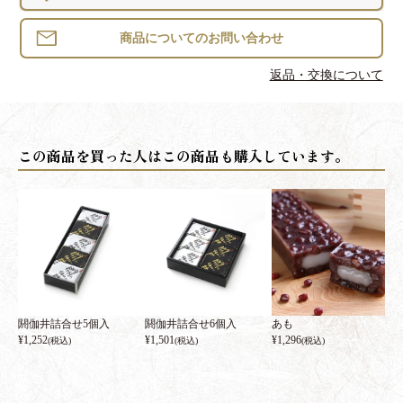
返品・交換について
閼伽井詰合せ5個入
閼伽井詰合せ6個入
あも
¥
1,252
¥
1,501
¥
1,296
(税込)
(税込)
(税込)