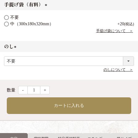
手提げ袋（有料）
(
不要
必
中（300x180x320mm）
+
20
税込
須
手提げ袋について ＞
)
のし
(
必
須
のしについて ＞
)
-
+
カートに入れる