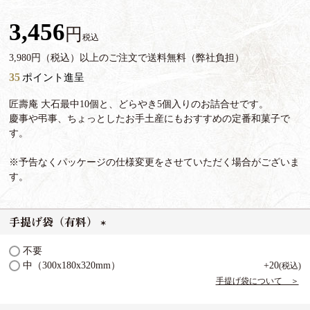
3,456
税込
3,980円（税込）以上のご注文で送料無料（弊社負担）
35
ポイント進呈
匠壽庵 大石最中10個と、どらやき5個入りのお詰合せです。
慶事や弔事、ちょっとしたお手土産にもおすすめの定番和菓子で
す。
※予告なくパッケージの仕様変更をさせていただく場合がございま
す。
手提げ袋（有料）
(
不要
必
中（300x180x320mm）
+
20
税込
須
手提げ袋について ＞
)