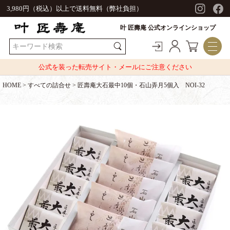
3,980円（税込）以上で送料無料（弊社負担）
叶 匠壽庵 公式オンラインショップ
公式を装った転売サイト・メールにご注意ください
HOME
すべての詰合せ
匠壽庵大石最中10個・石山弄月5個入 NOI-32