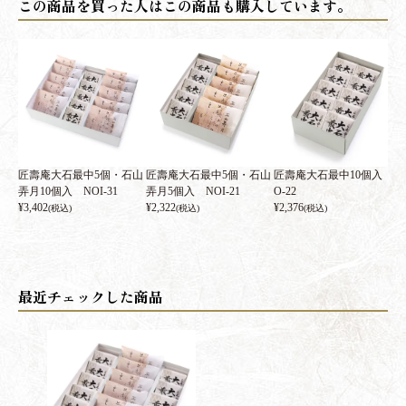
匠壽庵大石最中5個・石山
匠壽庵大石最中5個・石山
匠壽庵大石最中10個入 N
弄月10個入 NOI-31
弄月5個入 NOI-21
O-22
¥
3,402
¥
2,322
¥
2,376
(税込)
(税込)
(税込)