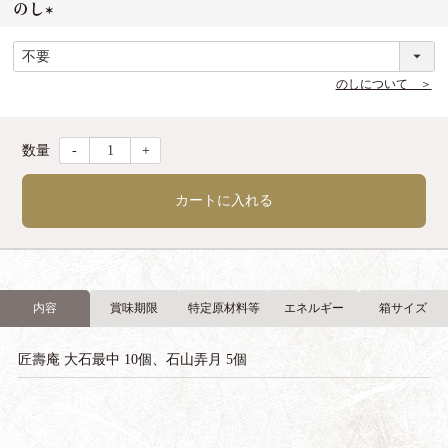
のし
(
必
須
のしについて ＞
)
-
+
カートに入れる
内容
賞味期限
特定原材料等
エネルギー
箱サイズ
匠壽庵 大石最中 10個、石山弄月 5個