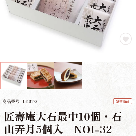
定番商品
商品番号
1310172
匠壽庵大石最中10個・石
山弄月5個入 NOI-32