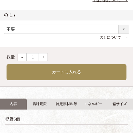
手提げ袋について ＞
)
のし
(
必
須
のしについて ＞
)
-
+
カートに入れる
内容
賞味期限
特定原材料等
エネルギー
箱サイズ
標野5個