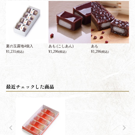
夏の玉露地4個入
あも (こしあん)
あも
¥
1,231
¥
1,296
¥
1,296
(税込)
(税込)
(税込)