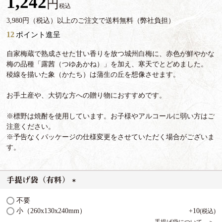
1,242
税込
3,980円（税込）以上のご注文で送料無料（弊社負担）
12
ポイント進呈
自家梅蔵で熟成させた甘い香りを放つ城州白梅に、赤色が鮮やかな
梅の品種「露茜（つゆあかね）」を加え、寒天でとどめました。
稜線を描いた象（かたち）は蒲生の丘を想像させます。
お手土産や、大切な方への贈り物におすすめです。
※標野は焼酎を使用しています。お子様やアルコールに弱い方はご
注意ください。
※予告なくパッケージの仕様変更をさせていただく場合がございま
す。
手提げ袋（有料）
(
不要
必
小（260x130x240mm）
+
10
税込
須