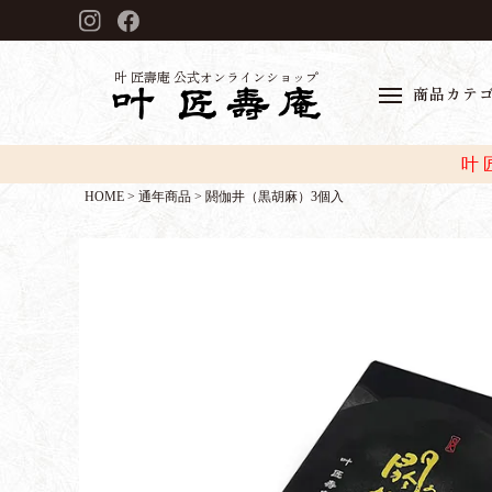
叶 匠壽庵 公式オンラインショップ
商品カテ
叶
HOME
通年商品
閼伽井（黒胡麻）3個入