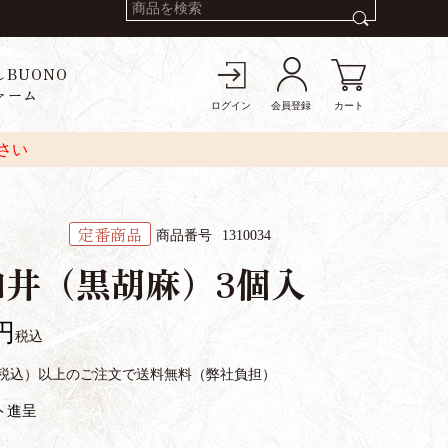
しBUONO
ァーム
ログイン
会員登録
カート
さい
定番商品
商品番号
1310034
伽井（黒胡麻）3個入
税込
円（税込）以上のご注文で送料無料（弊社負担）
ト進呈