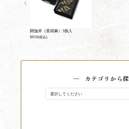
閼伽井（黒胡麻）3個入
¥
810
(税込)
カテゴリから