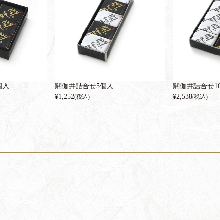
個入
閼伽井詰合せ5個入
閼伽井詰合せ1
¥
1,252
¥
2,538
(税込)
(税込)