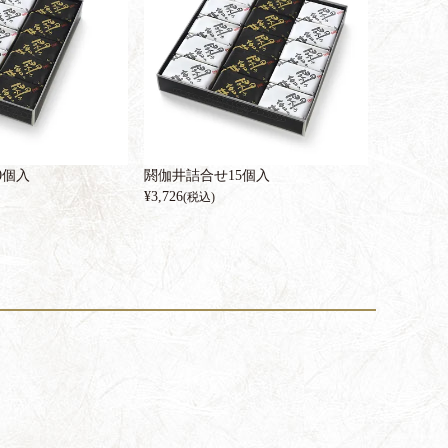
0個入
閼伽井詰合せ15個入
¥
3,726
(税込)