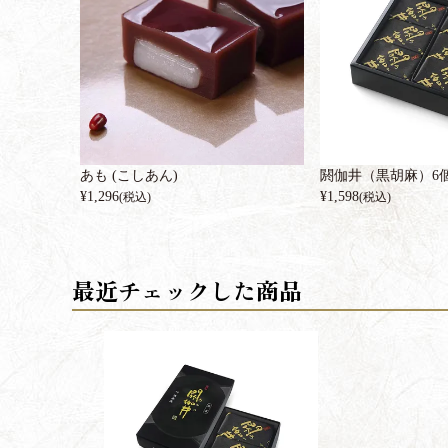
あも (こしあん)
閼伽井（黒胡麻）6
¥
1,296
¥
1,598
(税込)
(税込)