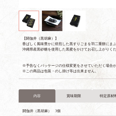
【閼伽井（黒胡麻）】
香ばしく風味豊かに焙煎した黒すりごまを羽二重餅にま
沖縄県産黒砂糖を使用した黒蜜をかけてお召し上がりく
※予告なくパッケージの仕様変更をさせていただく場合
※この商品は包装・のし掛け等は出来ません。
内容
賞味期限
特定原材
閼伽井（黒胡麻） 3個