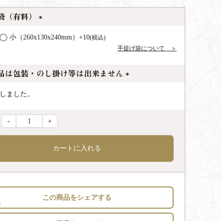
袋（有料）
(
小（260x130x240mm）
+
10
税込
必
手提げ袋について ＞
須
)
品は包装・のし掛け等は出来ません
(
しました。
必
須
-
+
)
カートに入れる
この商品をシェアする