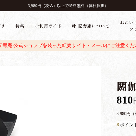
3,980円（税込）以上で送料無料（弊社負担）
おおい
ゴリ
特集
ご利用ガイド
叶 匠寿庵について
フ
 匠壽庵 公式ショップを装った転売サイト・メールにご注意くだ
閼
810
3,980
8
ポイン