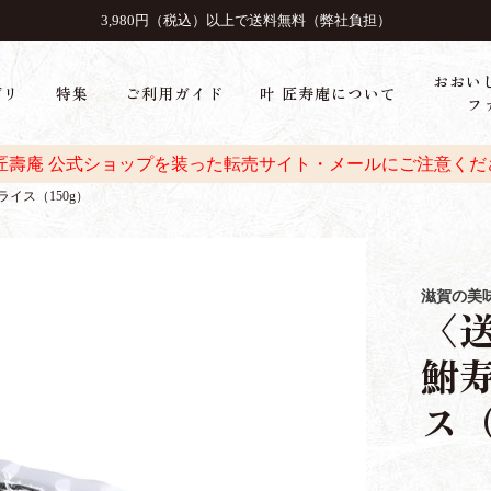
3,980円（税込）以上で送料無料（弊社負担）
おおい
ゴリ
特集
ご利用ガイド
叶 匠寿庵について
フ
 匠壽庵 公式ショップを装った転売サイト・メールにご注意くだ
イス（150g）
滋賀の美
〈
鮒寿
ス（