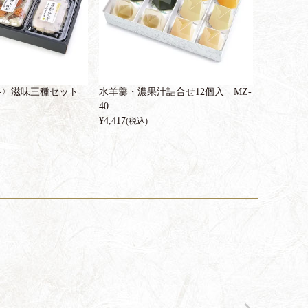
格〉滋味三種セット
水羊羹・濃果汁詰合せ12個入 MZ-
40
¥
4,417
(税込)