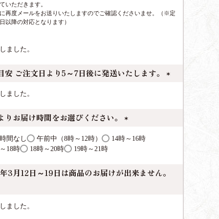
ていただきます。
に再度メールをお送りいたしますのでご確認くださいませ。（※定
日以降の対応となります）
しました。
目安 ご注文日より5～7日後に発送いたします。
(
しました。
必
須
よりお届け時間をお選びください。
)
(
時間なし
午前中（8時～12時）
14時～16時
必
時～18時
18時～20時
19時～21時
須
)
26年3月12日～19日は商品のお届けが出来ません。
しました。