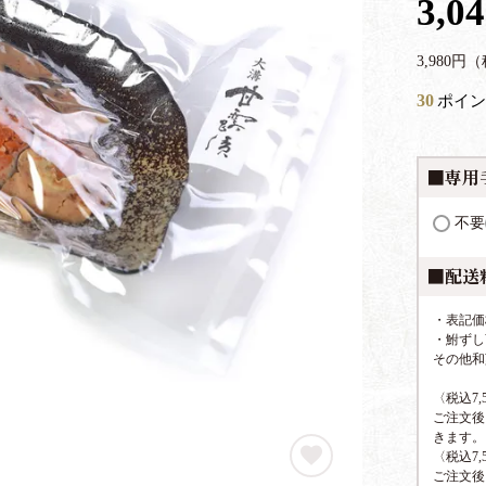
3,0
3,980
30
ポイン
■専用
不要
■配送
・表記価
・鮒ずし
その他和
〈税込7
ご注文後
きます。
〈税込7
ご注文後