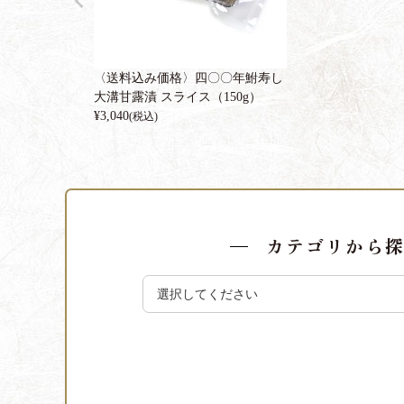
〈送料込み価格〉四〇〇年鮒寿し
大溝甘露漬 スライス（150g）
¥
3,040
(税込)
カテゴリから