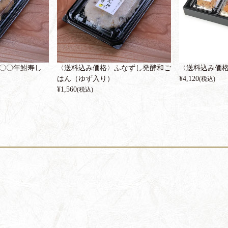
〇〇年鮒寿し
〈送料込み価格〉ふなずし発酵和ご
〈送料込み価
はん（ゆず入り）
¥
4,120
(税込)
¥
1,560
(税込)