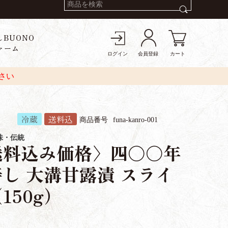
しBUONO
ァーム
ログイン
会員登録
カート
さい
冷蔵
送料込
商品番号
funa-kanro-001
味・伝統
送料込み価格〉四〇〇年
し 大溝甘露漬 スライ
150g）