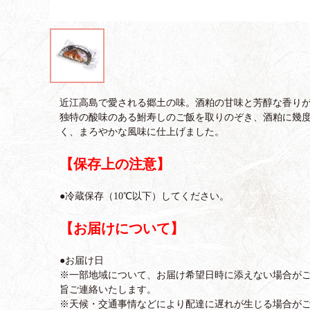
近江高島で愛される郷土の味。酒粕の甘味と芳醇な香り
独特の酸味のある鮒寿しのご飯を取りのぞき、酒粕に幾
く、まろやかな風味に仕上げました。
【保存上の注意】
●冷蔵保存（10℃以下）してください。
【お届けについて】
●お届け日
※一部地域について、お届け希望日時に添えない場合が
旨ご連絡いたします。
※天候・交通事情などにより配達に遅れが生じる場合が