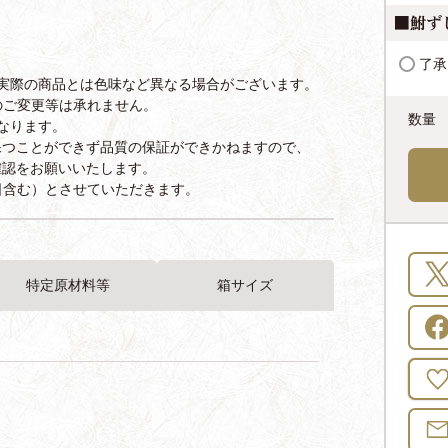
須
■鮒ず
)
了承
実際の商品とは色味など異なる場合がございます。
のご変更等は承れません。
なります。
保つことができず品質の保証ができかねますので、
確認をお願いいたします。
日含む）とさせていただきます。
特定原材料等
箱サイズ