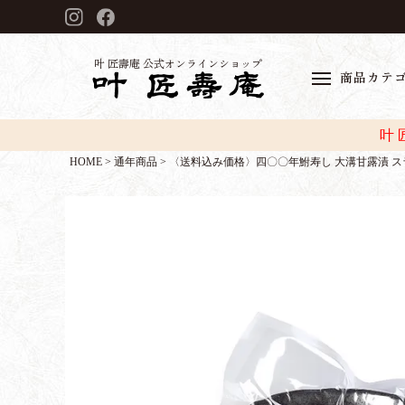
叶 匠壽庵 公式オンラインショップ
商品カテ
叶
HOME
通年商品
〈送料込み価格〉四〇〇年鮒寿し 大溝甘露漬 スラ