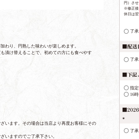
円）させ
※修正後
休日は翌
了承
■配送
が加わり、円熟した味わいが楽しめます。
度も漬け替えることで、初めての方にも食べやす
了承
■下記
指定
16
■20
ございます。その場合は当店より再度お客様にその
(
了承
必
ございますのでご了承下さい。