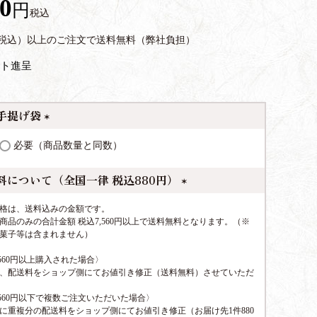
40
税込
円（税込）以上のご注文で送料無料（弊社負担）
ト進呈
手提げ袋
(
必要（商品数量と同数）
必
須
料について（全国一律 税込880円）
)
(
格は、送料込みの金額です。
必
商品のみの合計金額 税込7,560円以上で送料無料となります。（※
須
菓子等は含まれません）
)
,560円以上購入された場合〉
、配送料をショップ側にてお値引き修正（送料無料）させていただ
,560円以下で複数ご注文いただいた場合〉
に重複分の配送料をショップ側にてお値引き修正（お届け先1件880