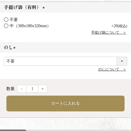
手提げ袋（有料）
(
不要
必
中（300x180x320mm）
+
20
税込
須
手提げ袋について ＞
)
のし
(
必
須
のしについて ＞
)
-
+
カートに入れる