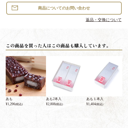
返品・交換について
あも
あも2本入
あも１本入
¥
1,296
¥
2,808
¥
1,404
(税込)
(税込)
(税込)