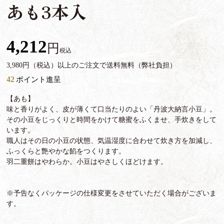
あも3本入
4,212
税込
3,980円（税込）以上のご注文で送料無料（弊社負担）
42
ポイント進呈
【あも】
味と香りがよく、皮が薄くて口当たりのよい「丹波大納言小豆」。
その小豆をじっくりと時間をかけて糖蜜をふくませ、手炊きをして
います。
職人はその日の小豆の状態、気温湿度に合わせて炊き方を加減し、
ふっくらと艶やかな餡をつくります。
羽二重餅はやわらか。小豆はやさしくほどけます。
※予告なくパッケージの仕様変更をさせていただく場合がございま
す。