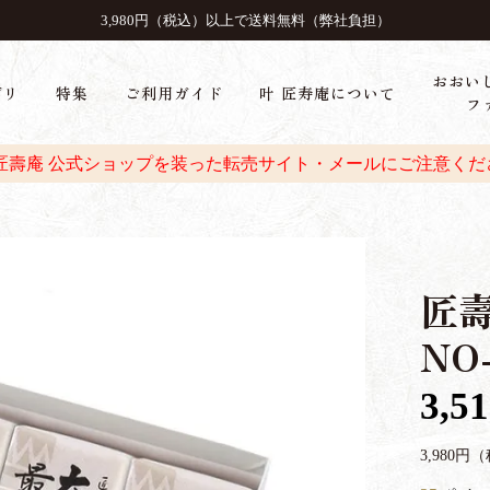
3,980円（税込）以上で送料無料（弊社負担）
おおい
ゴリ
特集
ご利用ガイド
叶 匠寿庵について
フ
 匠壽庵 公式ショップを装った転売サイト・メールにご注意くだ
匠
NO
3,5
3,980