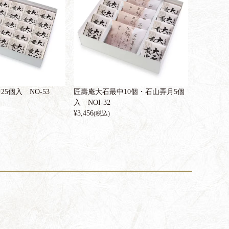
5個入 NO-53
匠壽庵大石最中10個・石山弄月5個
入 NOI-32
¥
3,456
(税込)