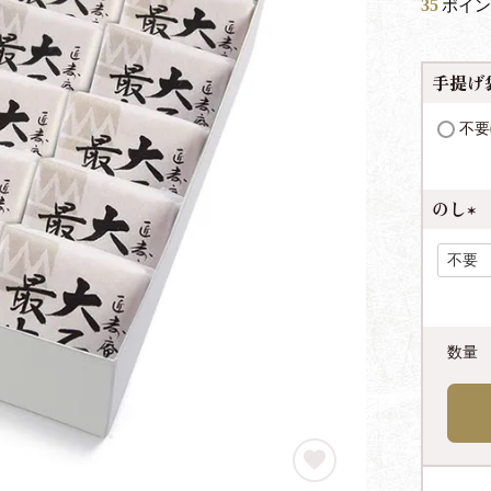
35
ポイン
手提げ
不要
のし
(
必
須
)