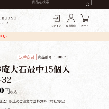
しBUONO
ァーム
ログイン
会員登録
カート
さい
定番商品
商品番号
1310167
壽庵大石最中15個入
-32
10
税込
円（税込）以上のご注文で送料無料（弊社負担）