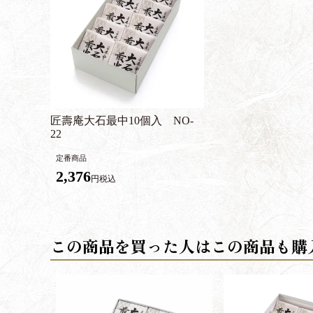
匠壽庵大石最中10個入 NO-
22
定番商品
2,376
税込