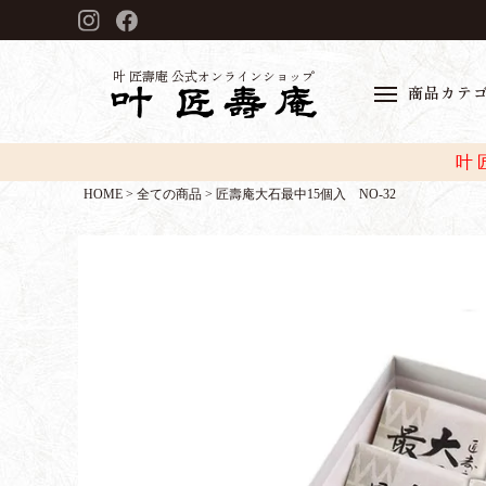
叶 匠壽庵 公式オンラインショップ
商品カテ
叶
HOME
全ての商品
匠壽庵大石最中15個入 NO-32