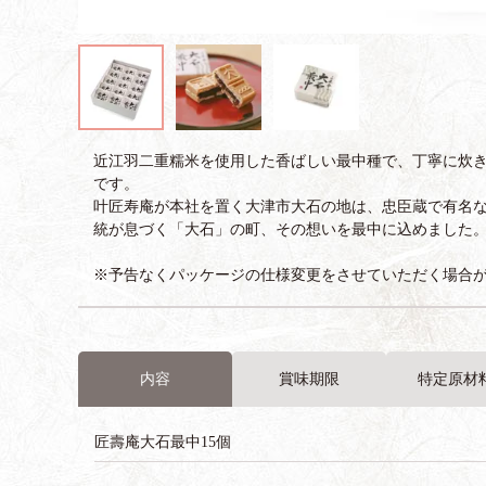
近江羽二重糯米を使用した香ばしい最中種で、丁寧に炊き
です。
叶匠寿庵が本社を置く大津市大石の地は、忠臣蔵で有名
統が息づく「大石」の町、その想いを最中に込めました
※予告なくパッケージの仕様変更をさせていただく場合
内容
賞味期限
特定原材
匠壽庵大石最中15個