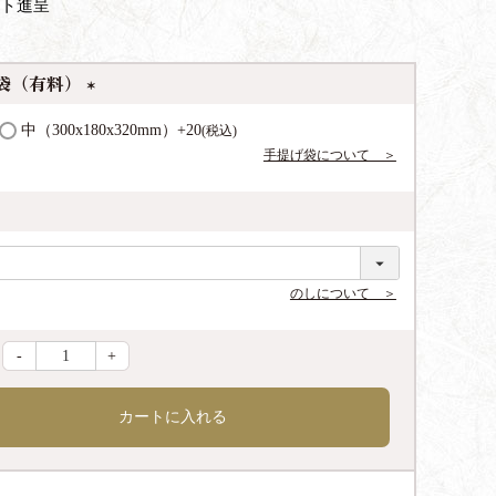
ト進呈
袋（有料）
(
中（300x180x320mm）
+
20
税込
必
手提げ袋について ＞
須
)
のしについて ＞
-
+
カートに入れる