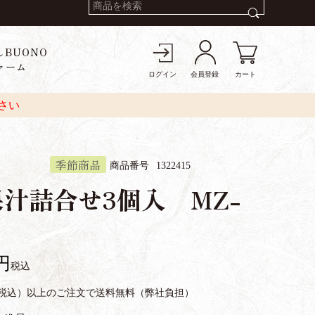
しBUONO
ァーム
ログイン
会員登録
カート
さい
季節商品
商品番号
1322415
汁詰合せ3個入 MZ-
税込
円（税込）以上のご注文で送料無料（弊社負担）