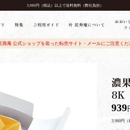
3,980円（税込）以上で送料無料（弊社負担）
おおい
ゴリ
特集
ご利用ガイド
叶 匠寿庵について
フ
 匠壽庵 公式ショップを装った転売サイト・メールにご注意くだ
濃果
8K
939
3,980