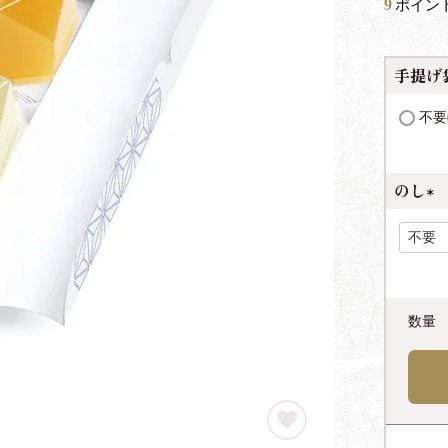
9
ポイン
手提げ
不要
のし
(
必
須
)