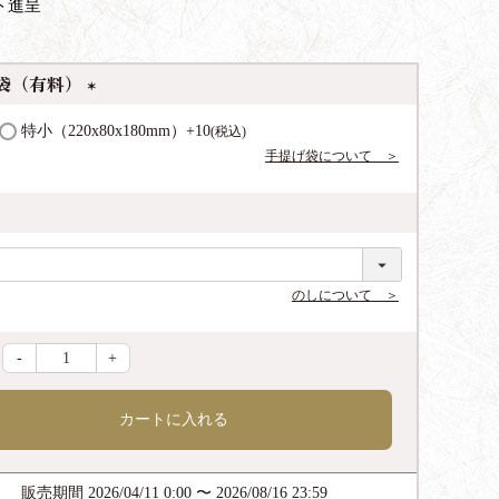
ト進呈
袋（有料）
(
特小（220x80x180mm）
+
10
税込
必
手提げ袋について ＞
須
)
のしについて ＞
-
+
カートに入れる
販売期間
2026/04/11 0:00
〜
2026/08/16 23:59