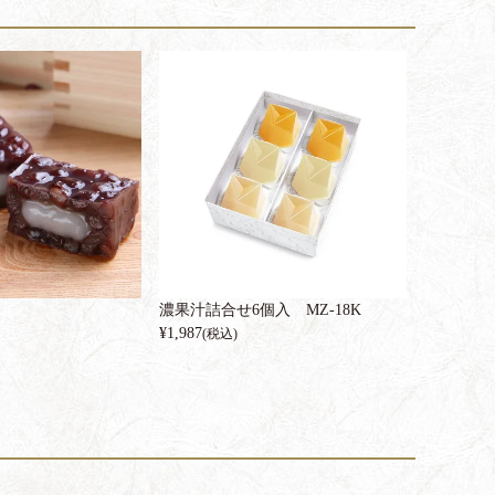
濃果汁詰合せ6個入 MZ-18K
¥
1,987
(税込)