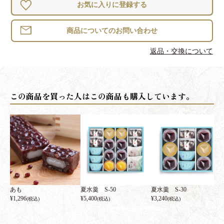
お気に入りに登録する
返品・交換について
あも
夏水羹 S-50
夏水羹 S-30
¥
1,296
¥
5,400
¥
3,240
(税込)
(税込)
(税込)