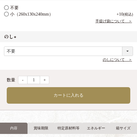
(
不要
必
小（260x130x240mm）
+
10
税込
須
手提げ袋について ＞
)
のし
(
必
須
のしについて ＞
)
-
+
カートに入れる
内容
賞味期限
特定原材料等
エネルギー
箱サイズ