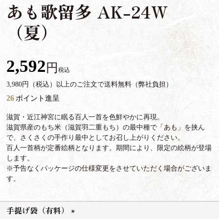
あも歌留多 AK-24W
（夏）
2,592
税込
3,980円（税込）以上のご注文で送料無料（弊社負担）
26
ポイント進呈
滋賀・近江神宮に眠る百人一首を色鮮やかに再現。
滋賀県産のもち米（滋賀羽二重もち）の最中種で「あも」を挟ん
で、さくさくの手作り最中としてお召し上がりください。
百人一首柄が定番絵柄となります。期間により、限定の絵柄が登場
します。
※予告なくパッケージの仕様変更をさせていただく場合がございま
す。
手提げ袋（有料）