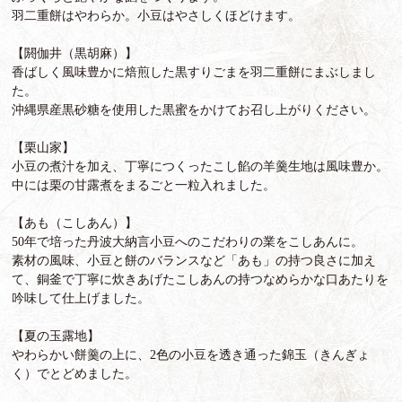
羽二重餅はやわらか。小豆はやさしくほどけます。
【閼伽井（黒胡麻）】
香ばしく風味豊かに焙煎した黒すりごまを羽二重餅にまぶしまし
た。
沖縄県産黒砂糖を使用した黒蜜をかけてお召し上がりください。
【栗山家】
小豆の煮汁を加え、丁寧につくったこし餡の羊羹生地は風味豊か。
中には栗の甘露煮をまるごと一粒入れました。
【あも（こしあん）】
50年で培った丹波大納言小豆へのこだわりの業をこしあんに。
素材の風味、小豆と餅のバランスなど「あも」の持つ良さに加え
て、銅釜で丁寧に炊きあげたこしあんの持つなめらかな口あたりを
吟味して仕上げました。
【夏の玉露地】
やわらかい餅羹の上に、2色の小豆を透き通った錦玉（きんぎょ
く）でとどめました。