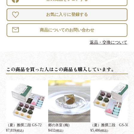
お気に入りに登録する
返品・交換について
（夏）雅撰二段 GS-72
郷の氷室 (梅)
（夏）雅撰二段 GS-50
¥
7,819
¥
432
¥
5,486
(税込)
(税込)
(税込)