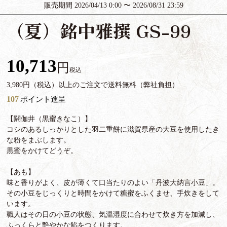
販売期間
2026/04/13 0:00
〜
2026/08/31 23:59
（夏）銘中雅撰 GS-99
10,713
税込
3,980円（税込）以上のご注文で送料無料（弊社負担）
107
ポイント進呈
【閼伽井（黒蜜きなこ）】
コシのあるしっかりとした羽二重餅に滋賀県産の大豆を使用したき
な粉をまぶします。
黒蜜をかけてどうぞ。
【あも】
味と香りがよく、皮が薄くて口当たりのよい「丹波大納言小豆」。
その小豆をじっくりと時間をかけて糖蜜をふくませ、手炊きをして
います。
職人はその日の小豆の状態、気温湿度に合わせて炊き方を加減し、
ふっくらと艶やかな餡をつくります。