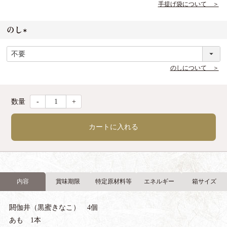
須
手提げ袋について ＞
)
のし
(
必
須
のしについて ＞
)
-
+
カートに入れる
内容
賞味期限
特定原材料等
エネルギー
箱サイズ
閼伽井（黒蜜きなこ） 4個
あも 1本