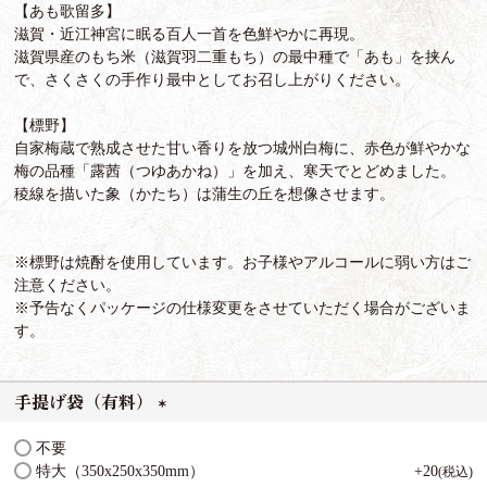
【あも歌留多】
滋賀・近江神宮に眠る百人一首を色鮮やかに再現。
滋賀県産のもち米（滋賀羽二重もち）の最中種で「あも」を挟ん
で、さくさくの手作り最中としてお召し上がりください。
【標野】
自家梅蔵で熟成させた甘い香りを放つ城州白梅に、赤色が鮮やかな
梅の品種「露茜（つゆあかね）」を加え、寒天でとどめました。
稜線を描いた象（かたち）は蒲生の丘を想像させます。
※標野は焼酎を使用しています。お子様やアルコールに弱い方はご
注意ください。
※予告なくパッケージの仕様変更をさせていただく場合がございま
す。
手提げ袋（有料）
(
不要
必
特大（350x250x350mm）
+
20
税込