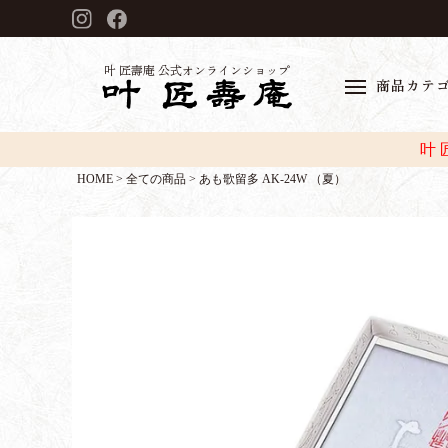
叶 匠壽庵 公式オンラインショップ
商品カテ
叶
HOME
全ての商品
あも歌留多 AK-24W （夏）