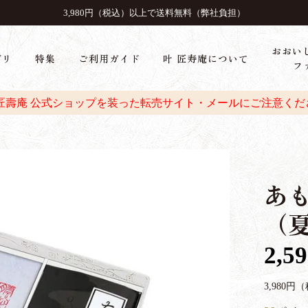
3,980円（税込）以上で送料無料（弊社負担）
おおい
ゴリ
特集
ご利用ガイド
叶 匠寿庵について
フ
 匠壽庵 公式ショップを装った転売サイト・メールにご注意くだ
あも
（
2,5
3,980