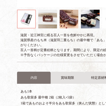
滋賀・近江神宮に眠る百人一首を色鮮やかに再現。
滋賀県産のもち米（滋賀羽二重もち）の最中種で「あも
がりください。
百人一首柄が定番絵柄となります。期間により、限定の
※予告なくパッケージの仕様変更をさせていただく場合
内容
賞味期限
特定原材
あも1本
あも歌留多 最中種 2箱（2枚入×5袋）
1箱であものおよそ半分をあも歌留多（挟んだ状態）とし