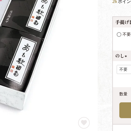
26
ポイン
手提げ
不要
のし
(
必
須
)