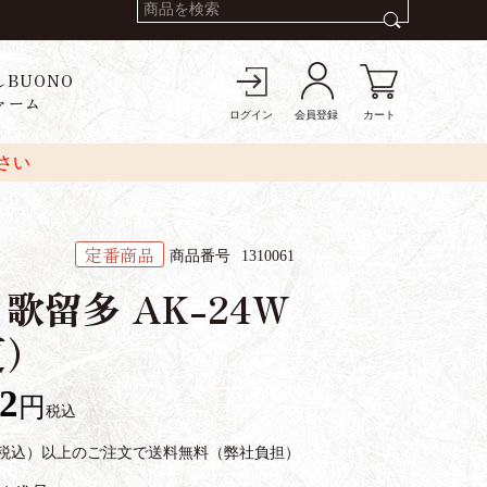
しBUONO
ァーム
ログイン
会員登録
カート
さい
定番商品
商品番号
1310061
歌留多 AK-24W
夏）
92
税込
円（税込）以上のご注文で送料無料（弊社負担）