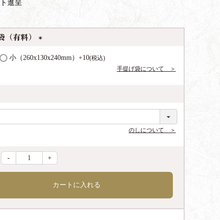
ト進呈
袋（有料）
(
小（260x130x240mm）
+
10
税込
必
手提げ袋について ＞
須
)
のしについて ＞
-
+
カートに入れる