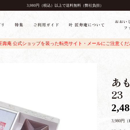
3,980円（税込）以上で送料無料（弊社負担）
おおい
ゴリ
特集
ご利用ガイド
叶 匠寿庵について
フ
 匠壽庵 公式ショップを装った転売サイト・メールにご注意くだ
あ
23
2,4
3,980