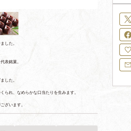
せました。
た代表銘菓。
げました。
つくられ、なめらかな口当たりを生みます。
がございます。