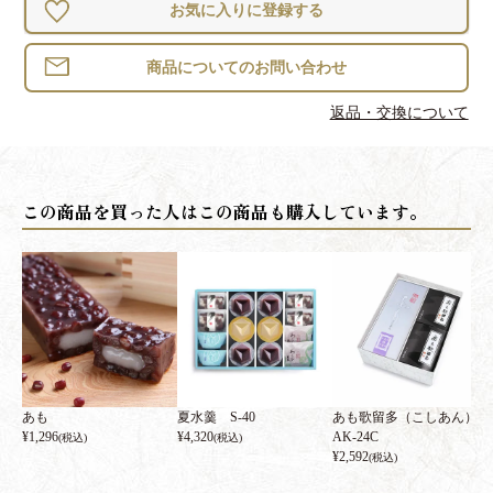
お気に入りに登録する
返品・交換について
あも
夏水羹 S-40
あも歌留多（こしあん）
¥
1,296
¥
4,320
AK-24C
(税込)
(税込)
¥
2,592
(税込)