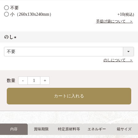
(
不要
必
小（260x130x240mm）
+
10
税込
須
手提げ袋について ＞
)
のし
(
必
須
のしについて ＞
)
-
+
カートに入れる
内容
賞味期限
特定原材料等
エネルギー
箱サイズ