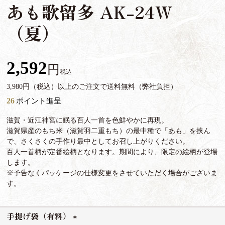
あも歌留多 AK-24W
（夏）
2,592
税込
3,980円（税込）以上のご注文で送料無料（弊社負担）
26
ポイント進呈
滋賀・近江神宮に眠る百人一首を色鮮やかに再現。
滋賀県産のもち米（滋賀羽二重もち）の最中種で「あも」を挟ん
で、さくさくの手作り最中としてお召し上がりください。
百人一首柄が定番絵柄となります。期間により、限定の絵柄が登場
します。
※予告なくパッケージの仕様変更をさせていただく場合がございま
す。
手提げ袋（有料）