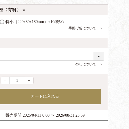
袋（有料）
(
特小（220x80x180mm）
+
10
税込
必
手提げ袋について ＞
須
)
のしについて ＞
-
+
カートに入れる
販売期間
2026/04/11 0:00
〜
2026/08/31 23:59