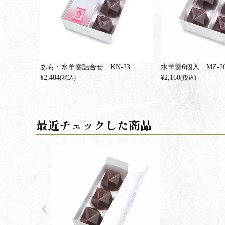
あも・水羊羹詰合せ KN-23
水羊羹6個入 MZ-2
¥
2,484
¥
2,160
(税込)
(税込)