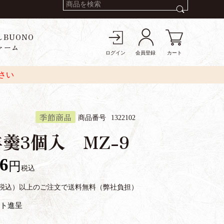
しBUONO
ァーム
ログイン
会員登録
カート
さい
季節商品
商品番号
1322102
羹3個入 MZ-9
26
税込
円（税込）以上のご注文で送料無料（弊社負担）
ト進呈