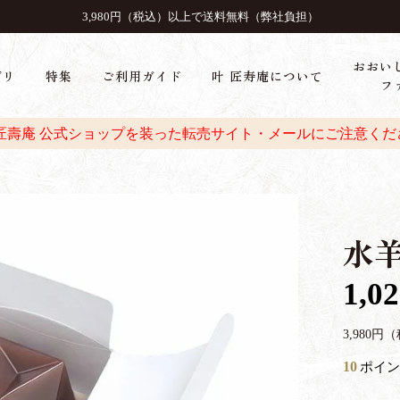
3,980円（税込）以上で送料無料（弊社負担）
おおい
ゴリ
特集
ご利用ガイド
叶 匠寿庵について
フ
 匠壽庵 公式ショップを装った転売サイト・メールにご注意くだ
水羊
1,0
3,980
10
ポイン