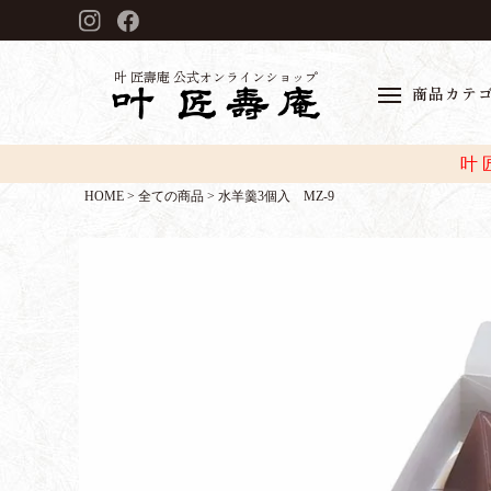
叶 匠壽庵 公式オンラインショップ
商品カテ
叶
HOME
全ての商品
水羊羹3個入 MZ-9