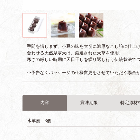
手間を惜しまず、小豆の味を大切に濃厚なこし餡に仕上
合わせる天然糸寒天は、厳選された天草を使用。
寒さの厳しい時期に天日干しを繰り返し行う伝統製法で
※予告なくパッケージの仕様変更をさせていただく場合
内容
賞味期限
特定原材
水羊羹 3個