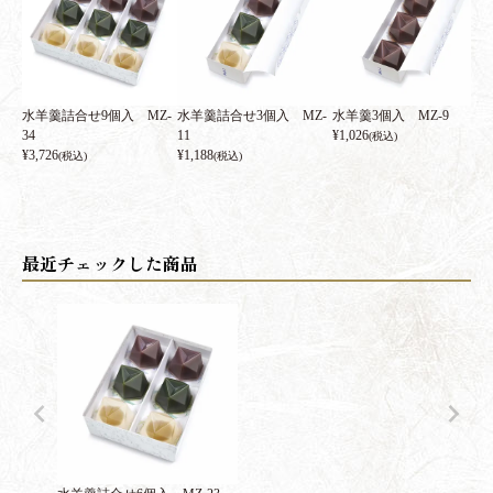
水羊羹詰合せ9個入 MZ-
水羊羹詰合せ3個入 MZ-
水羊羹3個入 MZ-9
34
11
¥
1,026
(税込)
¥
3,726
¥
1,188
(税込)
(税込)