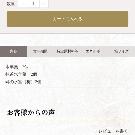
-
+
カートに入れる
内容
賞味期限
特定原材料等
エネルギー
箱サイズ
水羊羹 2個
抹茶水羊羹 2個
郷の氷室（梅）2個
レビューを書く