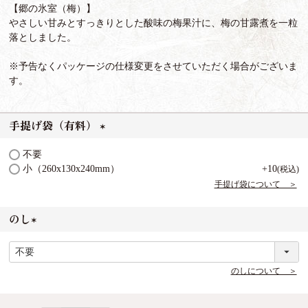
【郷の氷室（梅）】
やさしい甘みとすっきりとした酸味の梅果汁に、梅の甘露煮を一粒
落としました。
※予告なくパッケージの仕様変更をさせていただく場合がございま
す。
手提げ袋（有料）
(
不要
必
小（260x130x240mm）
+
10
税込
須
手提げ袋について ＞
)
のし
(
必
須
のしについて ＞
)