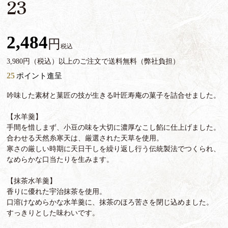
23
2,484
税込
3,980円（税込）以上のご注文で送料無料（弊社負担）
25
ポイント進呈
吟味した素材と菓匠の技が生きる叶匠寿庵の菓子を詰合せました。
【水羊羹】
手間を惜しまず、小豆の味を大切に濃厚なこし餡に仕上げました。
合わせる天然糸寒天は、厳選された天草を使用。
寒さの厳しい時期に天日干しを繰り返し行う伝統製法でつくられ、
なめらかな口当たりを生みます。
【抹茶水羊羹】
香りに優れた宇治抹茶を使用。
口溶けなめらかな水羊羹に、抹茶のほろ苦さを閉じ込めました。
すっきりとした味わいです。