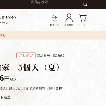
しBUONO
ァーム
ログイン
会員登録
カート
さい
定番商品
商品番号
1323069
山家 5個入（夏）
66
税込
円（税込）以上のご注文で送料無料（弊社負担）
ト進呈