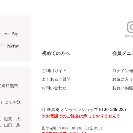
azon Pay、
PayPay・
初めての方へ
会員メニ
ご利用ガイド
ログイン/
よくあるご質問
お気に入り
で送料無料
お問い合わせ
お買い物履
込）にてお送
0120-546-285
叶 匠壽庵 オンラインショップ
※お電話でのご注文は承っておりません※
、滋賀、大
、山口、鳥
受付時間：9:00-16:30（水・日 定休日）