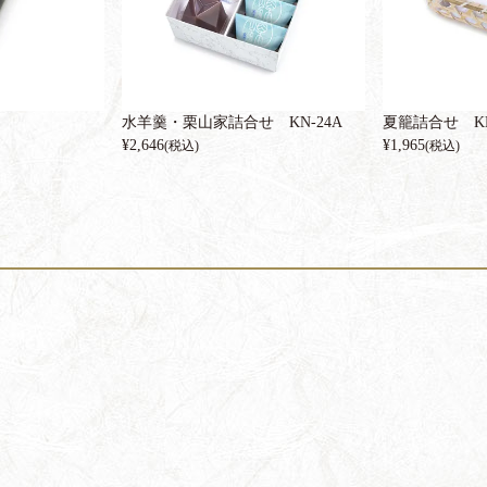
水羊羹・栗山家詰合せ KN-24A
夏籠詰合せ KB
¥
2,646
¥
1,965
(税込)
(税込)