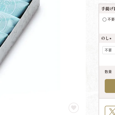
手提げ
不要
のし
(
必
須
)