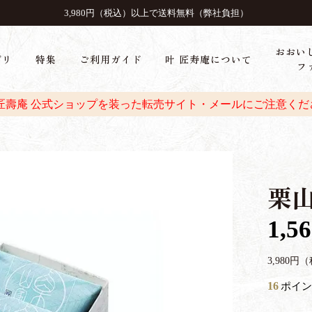
3,980円（税込）以上で送料無料（弊社負担）
おおい
ゴリ
特集
ご利用ガイド
叶 匠寿庵について
フ
 匠壽庵 公式ショップを装った転売サイト・メールにご注意くだ
栗
1,5
3,980
16
ポイン