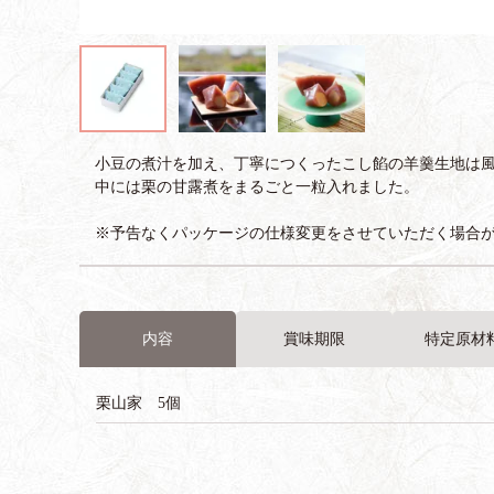
小豆の煮汁を加え、丁寧につくったこし餡の羊羹生地は
中には栗の甘露煮をまるごと一粒入れました。
※予告なくパッケージの仕様変更をさせていただく場合
内容
賞味期限
特定原材
栗山家 5個