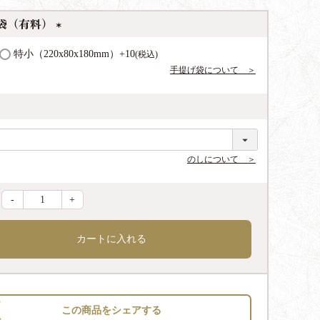
袋（有料）
(
特小（220x80x180mm）
+
10
税込
必
手提げ袋について ＞
須
)
のしについて ＞
-
+
カートに入れる
この商品をシェアする