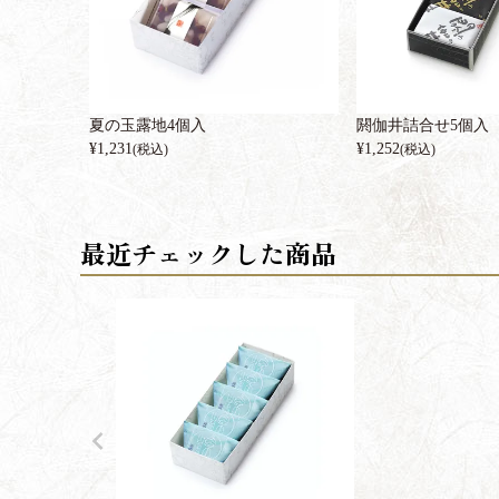
夏の玉露地4個入
閼伽井詰合せ5個入
¥
1,231
¥
1,252
(税込)
(税込)