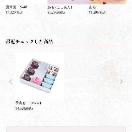
夏水羹 S-40
あも (こしあん)
あも
¥
4,320
¥
1,296
¥
1,296
(税込)
(税込)
(税込)
季寄せ KN-37T
¥
4,028
(税込)