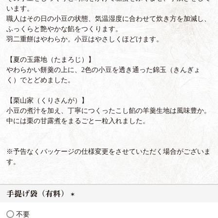
います。
職人はその日の小豆の状態、気温湿度に合わせて炊き方を加減し、
ふっくらと艶やかな餡をつくります。
羽二重餅はやわらか。小豆はやさしくほどけます。
【夏の玉露地（たまろじ）】
やわらかい餅羹の上に、2色の小豆を透き通った錦玉（きんぎょ
く）でとどめました。
【栗山家（くりさんが）】
小豆の煮汁を加え、丁寧につくったこし餡の羊羹生地は風味豊か。
中には栗の甘露煮をまるごと一粒入れました。
※予告なくパッケージの仕様変更をさせていただく場合がございま
す。
手提げ袋（有料）
(
不要