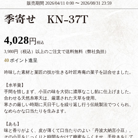
販売期間
2026/04/11 0:00
〜
2026/08/31 23:59
季寄せ KN-37T
4,028
税込
3,980円（税込）以上のご注文で送料無料（弊社負担）
40
ポイント進呈
吟味した素材と菓匠の技が生きる叶匠寿庵の菓子を詰合せました。
【水羊羹】
手間を惜しまず、小豆の味を大切に濃厚なこし餡に仕上げました。
合わせる天然糸寒天は、厳選された天草を使用。
寒さの厳しい時期に天日干しを繰り返し行う伝統製法でつくられ、
なめらかな口当たりを生みます。
【あも】
味と香りがよく、皮が薄くて口当たりのよい「丹波大納言小豆」。
その小豆をじっくりと時間をかけて糖蜜をふくませ、手炊きをして