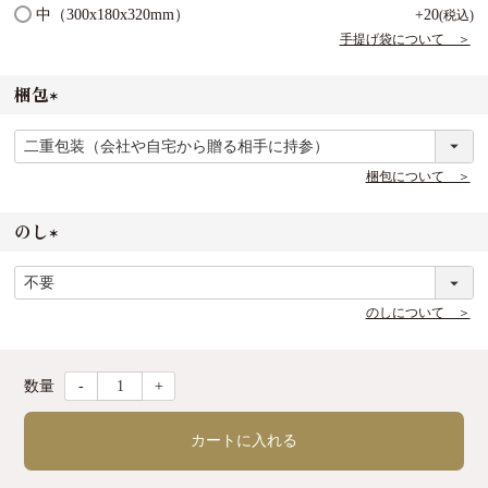
必
中（300x180x320mm）
+
20
税込
須
手提げ袋について ＞
)
梱包
(
必
須
梱包について ＞
)
のし
(
必
須
のしについて ＞
)
-
+
カートに入れる