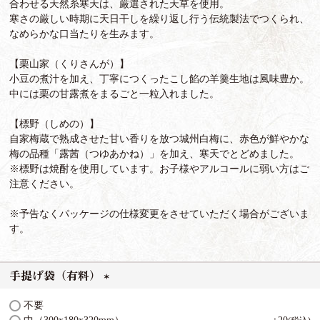
合わせる天然糸寒天は、厳選された天草を使用。
寒さの厳しい時期に天日干しを繰り返し行う伝統製法でつくられ、
なめらかな口当たりを生みます。
【栗山家（くりさんが）】
小豆の煮汁を加え、丁寧につくったこし餡の羊羹生地は風味豊か。
中には栗の甘露煮をまるごと一粒入れました。
【標野（しめの）】
自家梅蔵で熟成させた甘い香りを放つ城州白梅に、赤色が鮮やかな
梅の品種「露茜（つゆあかね）」を加え、寒天でとどめました。
※標野は焼酎を使用しています。お子様やアルコールに弱い方はご
注意ください。
※予告なくパッケージの仕様変更をさせていただく場合がございま
す。
手提げ袋（有料）
(
不要
必