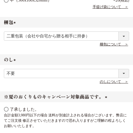
中（300x180x320mm）
+
20
税込
須
手提げ袋について ＞
)
梱包
(
必
須
梱包について ＞
)
のし
(
必
須
のしについて ＞
)
※夏のおくりものキャンペーン対象商品です。
(
了承しました。
必
合計金額3,980円以下の場合 送料が別途計上される場合がございます。弊店に
須
てご注文後 修正させていただきますので恐れ入りますがご理解の程よろしく
)
お願いいたします。