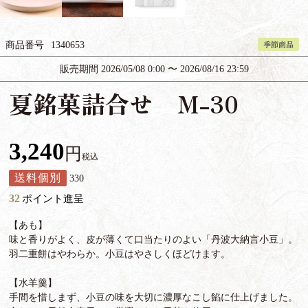
季節商品
商品番号
1340653
販売期間
2026/05/08 0:00
〜
2026/08/16 23:59
夏銘菓詰合せ M-30
3,240
税込
送料個別
330
32
ポイント進呈
【あも】
味と香りがよく、皮が薄くて口当たりのよい「丹波大納言小豆」。
羽二重餅はやわらか。小豆はやさしくほどけます。
【水羊羹】
手間を惜しまず、小豆の味を大切に濃厚なこし餡に仕上げました。