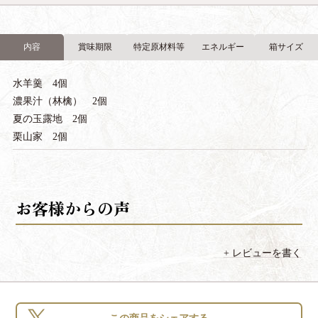
内容
賞味期限
特定原材料等
エネルギー
箱サイズ
水羊羹 4個
濃果汁（林檎） 2個
夏の玉露地 2個
栗山家 2個
レビューを書く