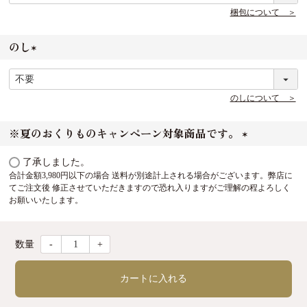
須
梱包について ＞
)
のし
(
必
須
のしについて ＞
)
※夏のおくりものキャンペーン対象商品です。
(
了承しました。
必
合計金額3,980円以下の場合 送料が別途計上される場合がございます。弊店に
須
てご注文後 修正させていただきますので恐れ入りますがご理解の程よろしく
)
お願いいたします。
-
+
カートに入れる