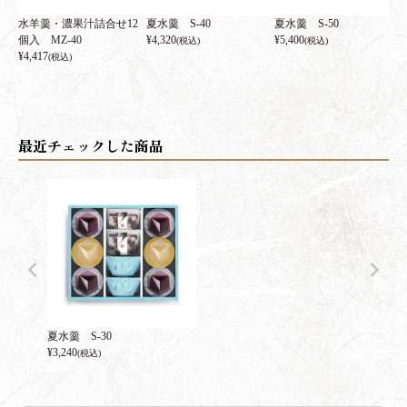
水羊羹・濃果汁詰合せ12
夏水羹 S-40
夏水羹 S-50
個入 MZ-40
¥
4,320
¥
5,400
(税込)
(税込)
¥
4,417
(税込)
夏水羹 S-30
¥
3,240
(税込)