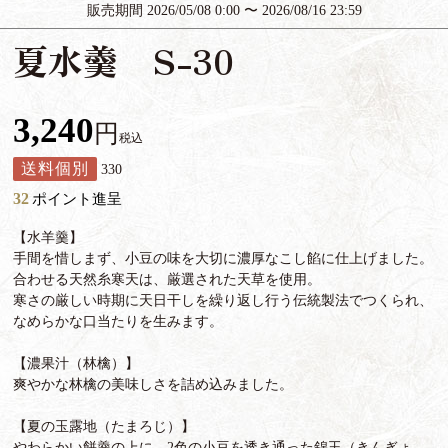
販売期間
2026/05/08 0:00
〜
2026/08/16 23:59
夏水羹 S-30
3,240
税込
送料個別
330
32
ポイント進呈
【水羊羹】
手間を惜しまず、小豆の味を大切に濃厚なこし餡に仕上げました。
合わせる天然糸寒天は、厳選された天草を使用。
寒さの厳しい時期に天日干しを繰り返し行う伝統製法でつくられ、
なめらかな口当たりを生みます。
【濃果汁（林檎）】
爽やかな林檎の美味しさを詰め込みました。
【夏の玉露地（たまろじ）】
やわらかい餅羹の上に、2色の小豆を透き通った錦玉（きんぎょ