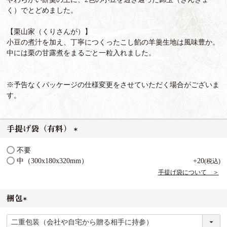
く）でとどめました。
【栗山家（くりさんが）】
小豆の煮汁を加え、丁寧につくったこし餡の羊羹生地は風味豊か。
中には栗の甘露煮をまるごと一粒入れました。
※予告なくパッケージの仕様変更をさせていただく場合がございま
す。
手提げ袋（有料）
(
不要
必
中（300x180x320mm）
+
20
税込
須
手提げ袋について ＞
)
梱包
(
必