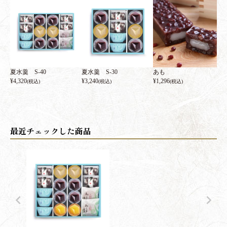
夏水羹 S-40
夏水羹 S-30
あも
¥
4,320
¥
3,240
¥
1,296
(税込)
(税込)
(税込)