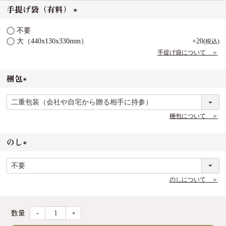
手提げ袋（有料）
(
不要
必
大（440x130x330mm）
+
20
税込
須
手提げ袋について ＞
)
梱包
(
必
須
梱包について ＞
)
のし
(
必
須
のしについて ＞
)
-
+