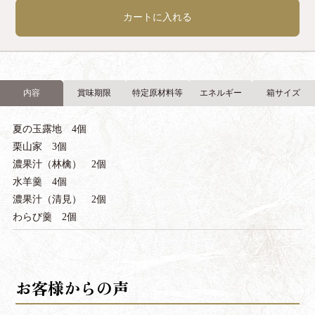
カートに入れる
内容
賞味期限
特定原材料等
エネルギー
箱サイズ
夏の玉露地 4個
栗山家 3個
濃果汁（林檎） 2個
水羊羹 4個
濃果汁（清見） 2個
わらび羹 2個