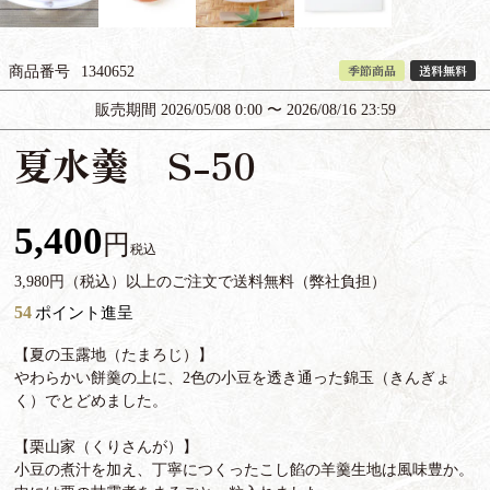
季節商品
送料無料
商品番号
1340652
販売期間
2026/05/08 0:00
〜
2026/08/16 23:59
夏水羹 S-50
5,400
税込
3,980円（税込）以上のご注文で送料無料（弊社負担）
54
ポイント進呈
【夏の玉露地（たまろじ）】
やわらかい餅羹の上に、2色の小豆を透き通った錦玉（きんぎょ
く）でとどめました。
【栗山家（くりさんが）】
小豆の煮汁を加え、丁寧につくったこし餡の羊羹生地は風味豊か。