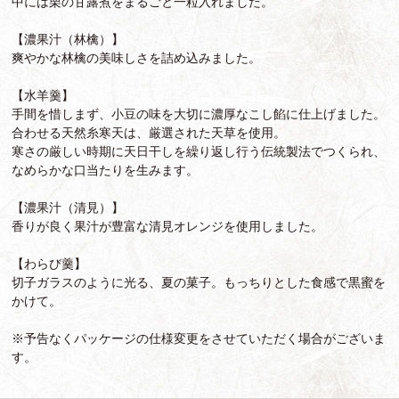
中には栗の甘露煮をまるごと一粒入れました。
【濃果汁（林檎）】
爽やかな林檎の美味しさを詰め込みました。
【水羊羹】
手間を惜しまず、小豆の味を大切に濃厚なこし餡に仕上げました。
合わせる天然糸寒天は、厳選された天草を使用。
寒さの厳しい時期に天日干しを繰り返し行う伝統製法でつくられ、
なめらかな口当たりを生みます。
【濃果汁（清見）】
香りが良く果汁が豊富な清見オレンジを使用しました。
【わらび羹】
切子ガラスのように光る、夏の菓子。もっちりとした食感で黒蜜を
かけて。
※予告なくパッケージの仕様変更をさせていただく場合がございま
す。