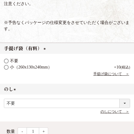
注意ください。
※予告なくパッケージの仕様変更をさせていただく場合がございま
す。
手提げ袋（有料）
(
不要
必
小（260x130x240mm）
+
10
税込
須
手提げ袋について ＞
)
のし
(
必
須
のしについて ＞
)
-
+