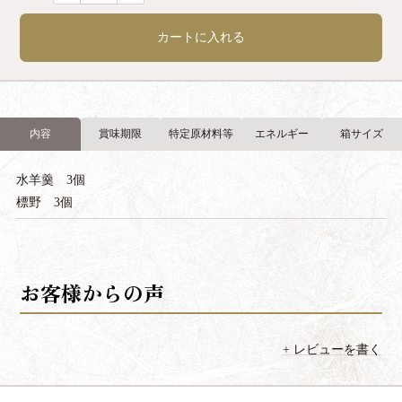
カートに入れる
内容
賞味期限
特定原材料等
エネルギー
箱サイズ
水羊羹 3個
標野 3個
レビューを書く