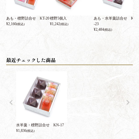
あも・標野詰合せ KT-20
標野5個入
あも・水羊羹詰合せ KN
¥
2,160
¥
1,242
-23
(税込)
(税込)
¥
2,484
(税込)
水羊羹・標野詰合せ KN-17
¥
1,836
(税込)