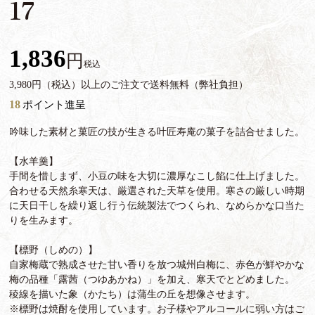
17
1,836
税込
3,980円（税込）以上のご注文で送料無料（弊社負担）
18
ポイント進呈
吟味した素材と菓匠の技が生きる叶匠寿庵の菓子を詰合せました。
【水羊羹】
手間を惜しまず、小豆の味を大切に濃厚なこし餡に仕上げました。
合わせる天然糸寒天は、厳選された天草を使用。寒さの厳しい時期
に天日干しを繰り返し行う伝統製法でつくられ、なめらかな口当た
りを生みます。
【標野（しめの）】
自家梅蔵で熟成させた甘い香りを放つ城州白梅に、赤色が鮮やかな
梅の品種「露茜（つゆあかね）」を加え、寒天でとどめました。
稜線を描いた象（かたち）は蒲生の丘を想像させます。
※標野は焼酎を使用しています。お子様やアルコールに弱い方はご