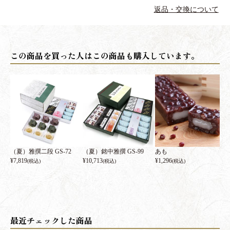
返品・交換について
（夏）雅撰二段 GS-72
（夏）銘中雅撰 GS-99
あも
¥
7,819
¥
10,713
¥
1,296
(税込)
(税込)
(税込)