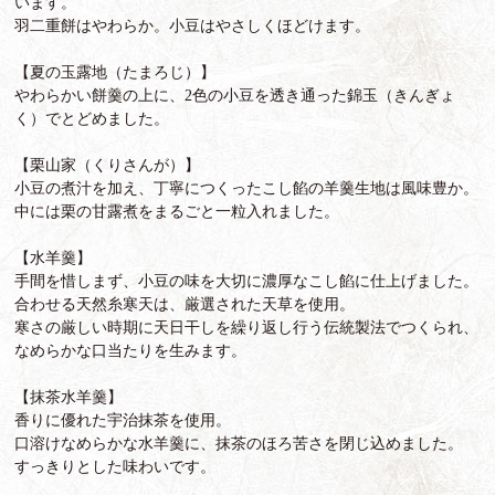
います。
羽二重餅はやわらか。小豆はやさしくほどけます。
【夏の玉露地（たまろじ）】
やわらかい餅羹の上に、2色の小豆を透き通った錦玉（きんぎょ
く）でとどめました。
【栗山家（くりさんが）】
小豆の煮汁を加え、丁寧につくったこし餡の羊羹生地は風味豊か。
中には栗の甘露煮をまるごと一粒入れました。
【水羊羹】
手間を惜しまず、小豆の味を大切に濃厚なこし餡に仕上げました。
合わせる天然糸寒天は、厳選された天草を使用。
寒さの厳しい時期に天日干しを繰り返し行う伝統製法でつくられ、
なめらかな口当たりを生みます。
【抹茶水羊羹】
香りに優れた宇治抹茶を使用。
口溶けなめらかな水羊羹に、抹茶のほろ苦さを閉じ込めました。
すっきりとした味わいです。