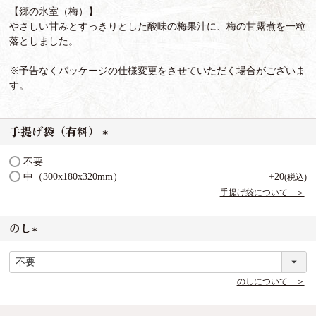
【郷の氷室（梅）】
やさしい甘みとすっきりとした酸味の梅果汁に、梅の甘露煮を一粒
落としました。
※予告なくパッケージの仕様変更をさせていただく場合がございま
す。
手提げ袋（有料）
(
不要
必
中（300x180x320mm）
+
20
税込
須
手提げ袋について ＞
)
のし
(
必
須
のしについて ＞
)