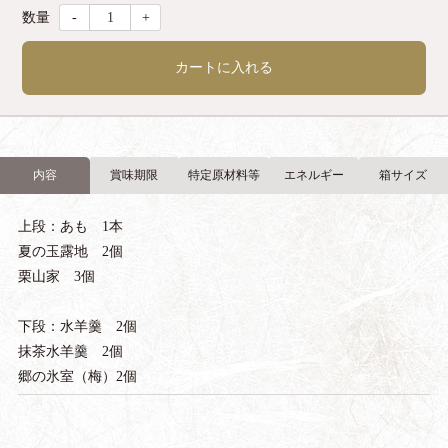
-
+
カートに入れる
内容
賞味期限
特定原材料等
エネルギー
箱サイズ
上段：あも 1本
夏の玉露地 2個
栗山家 3個
下段：水羊羹 2個
抹茶水羊羹 2個
郷の氷室（梅）2個