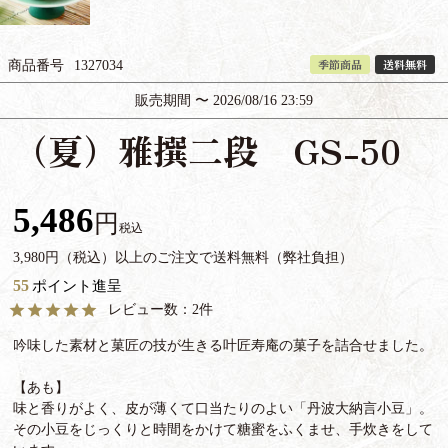
季節商品
送料無料
商品番号
1327034
販売期間
〜
2026/08/16 23:59
（夏）雅撰二段 GS-50
5,486
税込
3,980円（税込）以上のご注文で送料無料（弊社負担）
55
ポイント進呈
2
吟味した素材と菓匠の技が生きる叶匠寿庵の菓子を詰合せました。
【あも】
味と香りがよく、皮が薄くて口当たりのよい「丹波大納言小豆」。
その小豆をじっくりと時間をかけて糖蜜をふくませ、手炊きをして