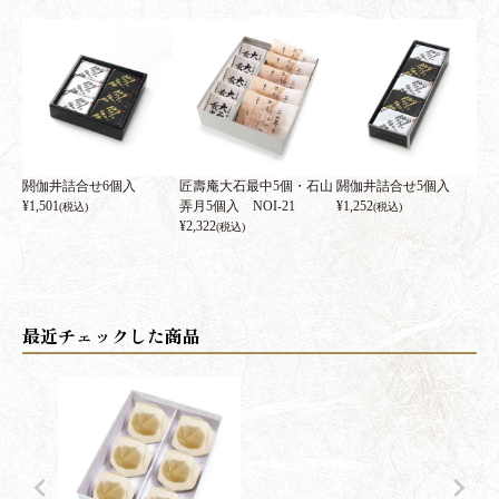
閼伽井詰合せ6個入
匠壽庵大石最中5個・石山
閼伽井詰合せ5個入
¥
1,501
弄月5個入 NOI-21
¥
1,252
(税込)
(税込)
¥
2,322
(税込)