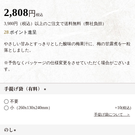
2,808
税込
3,980円（税込）以上のご注文で送料無料（弊社負担）
28
ポイント進呈
やさしい甘みとすっきりとした酸味の梅果汁に、梅の甘露煮を一粒
落としました。
※予告なくパッケージの仕様変更をさせていただく場合がございま
す。
手提げ袋（有料）
(
不要
必
小（260x130x240mm）
+
10
税込
須
手提げ袋について ＞
)
のし