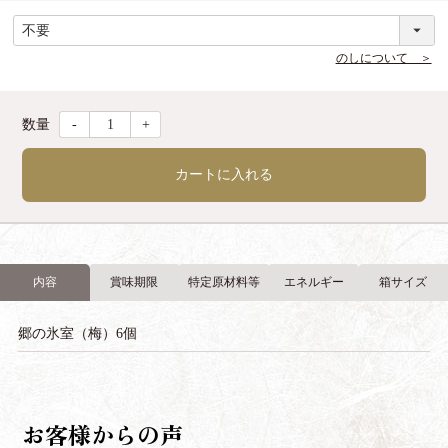
(
必
須
のしについて ＞
)
-
+
カートに入れる
内容
賞味期限
特定原材料等
エネルギー
箱サイズ
郷の氷室（梅）6個