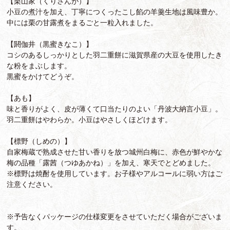
【栗山家（くりさんが）】
小豆の煮汁を加え、丁寧につくったこし餡の羊羹生地は風味豊か。
中には栗の甘露煮をまるごと一粒入れました。
【閼伽井（黒蜜きなこ）】
コシのあるしっかりとした羽二重餅に滋賀県産の大豆を使用したき
な粉をまぶします。
黒蜜をかけてどうぞ。
【あも】
味と香りがよく、皮が薄くて口当たりのよい「丹波大納言小豆」。
羽二重餅はやわらか。小豆はやさしくほどけます。
【標野（しめの）】
自家梅蔵で熟成させた甘い香りを放つ城州白梅に、赤色が鮮やかな
梅の品種「露茜（つゆあかね）」を加え、寒天でとどめました。
※標野は焼酎を使用しています。お子様やアルコールに弱い方はご
注意ください。
※予告なくパッケージの仕様変更をさせていただく場合がございま
す。