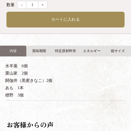
-
+
カートに入れる
内容
賞味期限
特定原材料等
エネルギー
箱サイズ
水羊羹 6個
栗山家 2個
閼伽井（黒蜜きなこ）2個
あも 1本
標野 3個