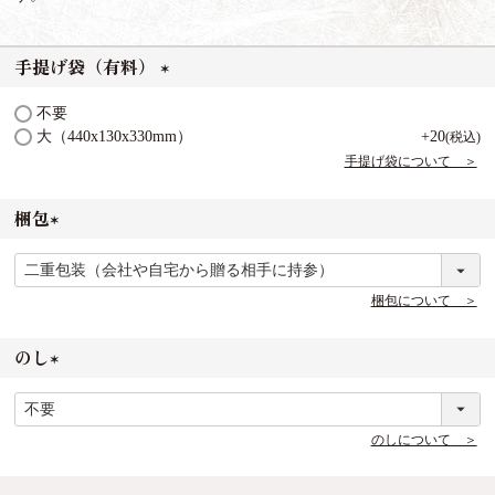
手提げ袋（有料）
(
不要
必
大（440x130x330mm）
+
20
税込
須
手提げ袋について ＞
)
梱包
(
必
須
梱包について ＞
)
のし
(
必
須
のしについて ＞
)