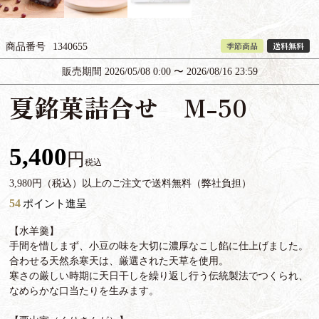
季節商品
送料無料
商品番号
1340655
販売期間
2026/05/08 0:00
〜
2026/08/16 23:59
夏銘菓詰合せ M-50
5,400
税込
3,980円（税込）以上のご注文で送料無料（弊社負担）
54
ポイント進呈
【水羊羹】
手間を惜しまず、小豆の味を大切に濃厚なこし餡に仕上げました。
合わせる天然糸寒天は、厳選された天草を使用。
寒さの厳しい時期に天日干しを繰り返し行う伝統製法でつくられ、
なめらかな口当たりを生みます。