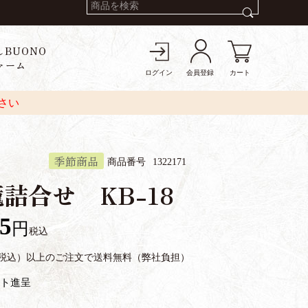
しBUONO
ァーム
ログイン
会員登録
カート
さい
季節商品
商品番号
1322171
詰合せ KB-18
65
税込
円（税込）以上のご注文で送料無料（弊社負担）
ト進呈