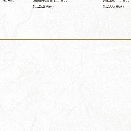
MZ-8K
閼伽井詰合せ5個入
栗山家 5個入
¥
1,252
¥
1,566
(税込)
(税込)