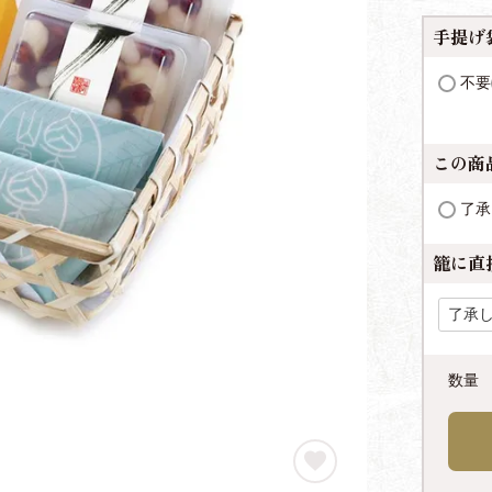
手提げ
不要
この商
了承
籠に直