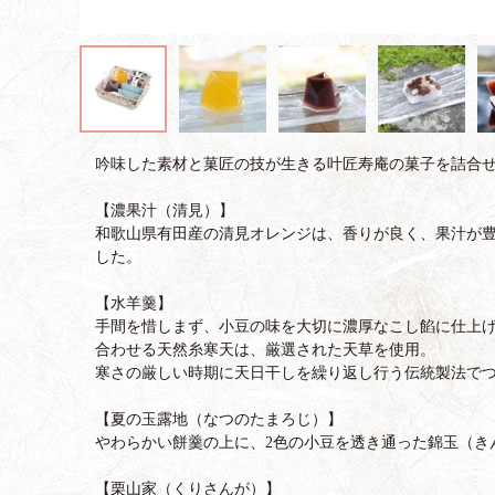
吟味した素材と菓匠の技が生きる叶匠寿庵の菓子を詰合
【濃果汁（清見）】
和歌山県有田産の清見オレンジは、香りが良く、果汁が
した。
【水羊羹】
手間を惜しまず、小豆の味を大切に濃厚なこし餡に仕上
合わせる天然糸寒天は、厳選された天草を使用。
寒さの厳しい時期に天日干しを繰り返し行う伝統製法で
【夏の玉露地（なつのたまろじ）】
やわらかい餅羹の上に、2色の小豆を透き通った錦玉（き
【栗山家（くりさんが）】