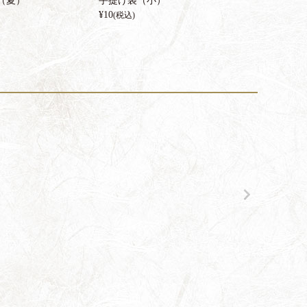
（夏）
手提げ袋（小）
¥
10
(税込)