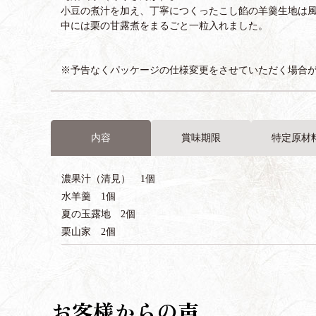
小豆の煮汁を加え、丁寧につくったこし餡の羊羹生地は
中には栗の甘露煮をまるごと一粒入れました。
※予告なくパッケージの仕様変更をさせていただく場合
内容
賞味期限
特定原材
濃果汁（清見） 1個
水羊羹 1個
夏の玉露地 2個
栗山家 2個