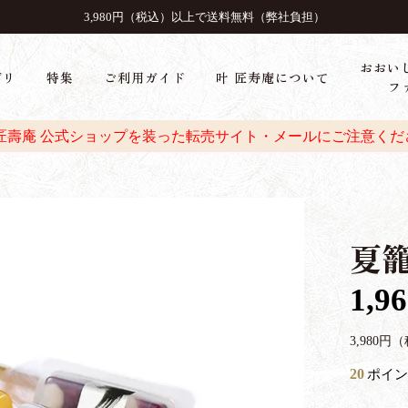
3,980円（税込）以上で送料無料（弊社負担）
おおい
ゴリ
特集
ご利用ガイド
叶 匠寿庵について
フ
 匠壽庵 公式ショップを装った転売サイト・メールにご注意くだ
夏籠
1,9
3,980
20
ポイン