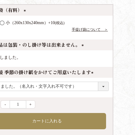
袋（有料）
(
小（260x130x240mm）
+
10
税込
必
手提げ袋について ＞
須
)
品は包装・のし掛け等は出来ません。
(
しました。
必
須
接 季節の掛け紙をかけてご用意いたします
)
(
必
須
)
-
+
カートに入れる