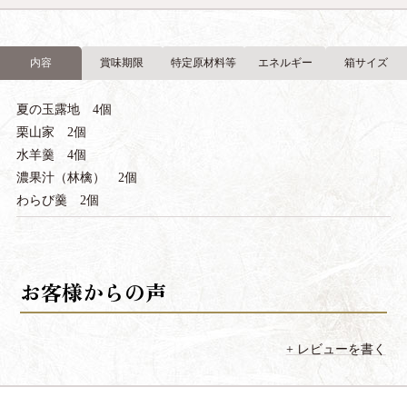
内容
賞味期限
特定原材料等
エネルギー
箱サイズ
夏の玉露地 4個
栗山家 2個
水羊羹 4個
濃果汁（林檎） 2個
わらび羹 2個
レビューを書く