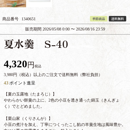
季節商品
送料無料
商品番号
1340651
販売期間
2026/05/08 0:00
〜
2026/08/16 23:59
夏水羹 S-40
4,320
税込
3,980円（税込）以上のご注文で送料無料（弊社負担）
43
ポイント進呈
【夏の玉露地（たまろじ）】
やわらかい餅羹の上に、2色の小豆を透き通った錦玉（きんぎょ
く）でとどめました。
【栗山家（くりさんが）】
小豆の煮汁を加え、丁寧につくったこし餡の羊羹生地は風味豊か。