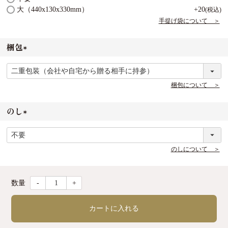
必
大（440x130x330mm）
+
20
税込
須
手提げ袋について ＞
)
梱包
(
必
須
梱包について ＞
)
のし
(
必
須
のしについて ＞
)
-
+
カートに入れる