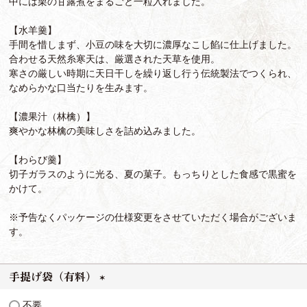
中には栗の甘露煮をまるごと一粒入れました。
【水羊羹】
手間を惜しまず、小豆の味を大切に濃厚なこし餡に仕上げました。
合わせる天然糸寒天は、厳選された天草を使用。
寒さの厳しい時期に天日干しを繰り返し行う伝統製法でつくられ、
なめらかな口当たりを生みます。
【濃果汁（林檎）】
爽やかな林檎の美味しさを詰め込みました。
【わらび羹】
切子ガラスのように光る、夏の菓子。もっちりとした食感で黒蜜を
かけて。
※予告なくパッケージの仕様変更をさせていただく場合がございま
す。
手提げ袋（有料）
(
不要