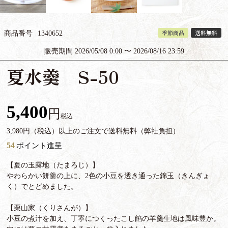
季節商品
送料無料
商品番号
1340652
販売期間
2026/05/08 0:00
〜
2026/08/16 23:59
夏水羹 S-50
5,400
税込
3,980円（税込）以上のご注文で送料無料（弊社負担）
54
ポイント進呈
【夏の玉露地（たまろじ）】
やわらかい餅羹の上に、2色の小豆を透き通った錦玉（きんぎょ
く）でとどめました。
【栗山家（くりさんが）】
小豆の煮汁を加え、丁寧につくったこし餡の羊羹生地は風味豊か。