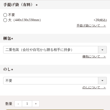
手提げ袋（有料）
(
不要
必
大（440x130x330mm）
+
20
税込
須
手提げ袋について ＞
)
梱包
(
必
須
梱包について ＞
)
のし
(
必
須
のしについて ＞
)
-
+