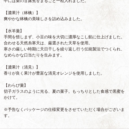
中には栗の甘露煮をまるごと一粒入れました。
【濃果汁（林檎）】
爽やかな林檎の美味しさを詰め込みました。
【水羊羹】
手間を惜しまず、小豆の味を大切に濃厚なこし餡に仕上げました。
合わせる天然糸寒天は、厳選された天草を使用。
寒さの厳しい時期に天日干しを繰り返し行う伝統製法でつくられ、
なめらかな口当たりを生みます。
【濃果汁（清見）】
香りが良く果汁が豊富な清見オレンジを使用しました。
【わらび羹】
切子ガラスのように光る、夏の菓子。もっちりとした食感で黒蜜を
かけて。
※予告なくパッケージの仕様変更をさせていただく場合がございま
す。