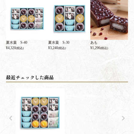
夏水羹 S-40
夏水羹 S-30
あも
¥
4,320
¥
3,240
¥
1,296
(税込)
(税込)
(税込)