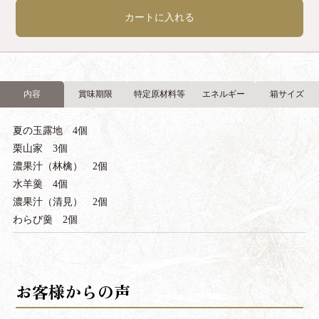
カートに入れる
内容
賞味期限
特定原材料等
エネルギー
箱サイズ
夏の玉露地 4個
栗山家 3個
濃果汁（林檎） 2個
水羊羹 4個
濃果汁（清見） 2個
わらび羹 2個