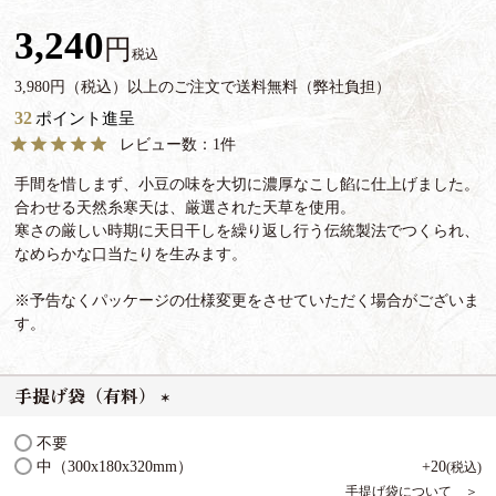
3,240
税込
3,980円（税込）以上のご注文で送料無料（弊社負担）
32
ポイント進呈
1
手間を惜しまず、小豆の味を大切に濃厚なこし餡に仕上げました。
合わせる天然糸寒天は、厳選された天草を使用。
寒さの厳しい時期に天日干しを繰り返し行う伝統製法でつくられ、
なめらかな口当たりを生みます。
※予告なくパッケージの仕様変更をさせていただく場合がございま
す。
手提げ袋（有料）
(
不要
必
中（300x180x320mm）
+
20
税込
須
手提げ袋について ＞