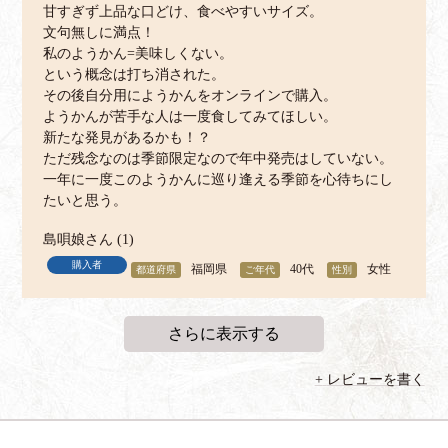
甘すぎず上品な口どけ、食べやすいサイズ。

文句無しに満点！

私のようかん=美味しくない。

という概念は打ち消された。

その後自分用にようかんをオンラインで購入。

ようかんが苦手な人は一度食してみてほしい。

新たな発見があるかも！？

ただ残念なのは季節限定なので年中発売はしていない。

一年に一度このようかんに巡り逢える季節を心待ちにし
たいと思う。
島唄娘
1
購入者
福岡県
40代
女性
レビューを書く