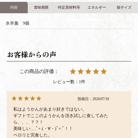
内容
賞味期限
特定原材料等
エネルギー
箱サイズ
水羊羹 9個
1
投稿日
2026/07/18
私はようかんがあまり好きではない。

ギフトでここのようかんを頂き試しに食してみた
ら、、、？？！

美味しい….ﾟ+.(・∀・)ﾟ+.ﾟ！！

ペロリと完食した。
