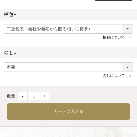
)
梱包
(
必
須
梱包について ＞
)
のし
(
必
須
のしについて ＞
)
-
+
カートに入れる