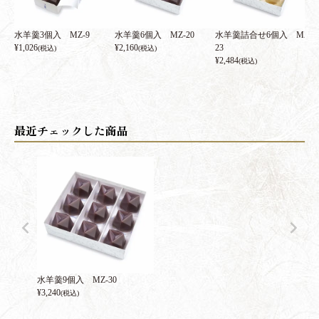
水羊羹3個入 MZ-9
水羊羹6個入 MZ-20
水羊羹詰合せ6個入 MZ-
¥
1,026
¥
2,160
23
(税込)
(税込)
¥
2,484
(税込)
水羊羹9個入 MZ-30
¥
3,240
(税込)