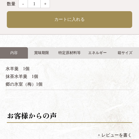
-
+
カートに入れる
内容
賞味期限
特定原材料等
エネルギー
箱サイズ
水羊羹 1個
抹茶水羊羹 1個
郷の氷室（梅）1個
レビューを書く