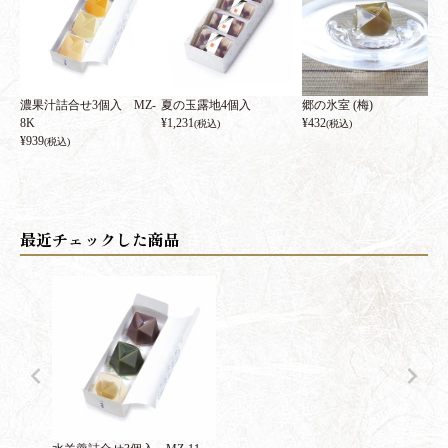
濃果汁詰合せ3個入 MZ-
夏の玉露地4個入
郷の氷室 (梅)
8K
¥
1,231
¥
432
(税込)
(税込)
¥
939
(税込)