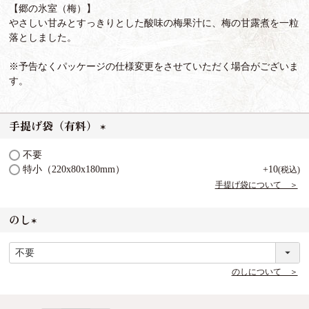
【郷の氷室（梅）】
やさしい甘みとすっきりとした酸味の梅果汁に、梅の甘露煮を一粒
落としました。
※予告なくパッケージの仕様変更をさせていただく場合がございま
す。
手提げ袋（有料）
(
不要
必
特小（220x80x180mm）
+
10
税込
須
手提げ袋について ＞
)
のし
(
必
須
のしについて ＞
)