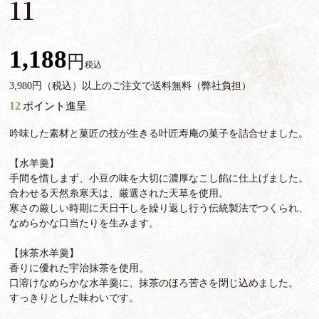
11
1,188
税込
3,980円（税込）以上のご注文で送料無料（弊社負担）
12
ポイント進呈
吟味した素材と菓匠の技が生きる叶匠寿庵の菓子を詰合せました。
【水羊羹】
手間を惜しまず、小豆の味を大切に濃厚なこし餡に仕上げました。
合わせる天然糸寒天は、厳選された天草を使用。
寒さの厳しい時期に天日干しを繰り返し行う伝統製法でつくられ、
なめらかな口当たりを生みます。
【抹茶水羊羹】
香りに優れた宇治抹茶を使用。
口溶けなめらかな水羊羹に、抹茶のほろ苦さを閉じ込めました。
すっきりとした味わいです。