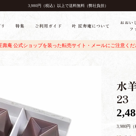
3,980円（税込）以上で送料無料（弊社負担）
おおい
ゴリ
特集
ご利用ガイド
叶 匠寿庵について
フ
 匠壽庵 公式ショップを装った転売サイト・メールにご注意くだ
水羊
23
2,4
3,980