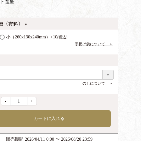
ト進呈
袋（有料）
(
小（260x130x240mm）
+
10
税込
必
手提げ袋について ＞
須
)
のしについて ＞
-
+
カートに入れる
販売期間
2026/04/11 0:00
〜
2026/08/20 23:59