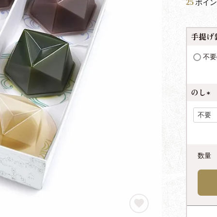
25
ポイン
手提げ
不要
のし
(
必
須
)