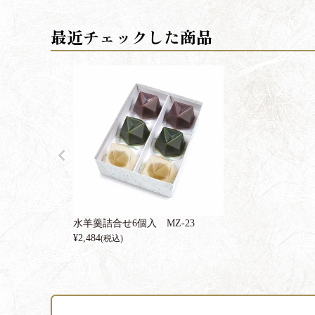
水羊羹詰合せ6個入 MZ-23
¥
2,484
(税込)