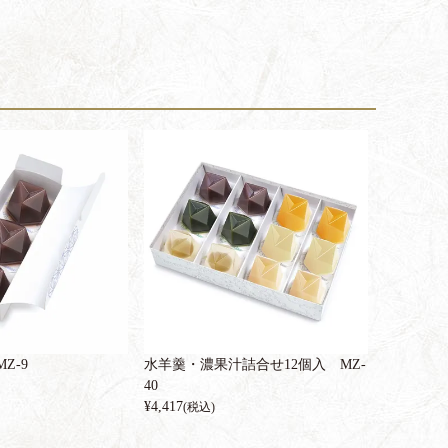
Z-9
水羊羹・濃果汁詰合せ12個入 MZ-
40
¥
4,417
(税込)