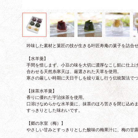
吟味した素材と菓匠の技が生きる叶匠寿庵の菓子を詰合
【水羊羹】
手間を惜しまず、小豆の味を大切に濃厚なこし餡に仕上
合わせる天然糸寒天は、厳選された天草を使用。
寒さの厳しい時期に天日干しを繰り返し行う伝統製法で
【抹茶水羊羹】
香りに優れた宇治抹茶を使用。
口溶けなめらかな水羊羹に、抹茶のほろ苦さを閉じ込め
すっきりとした味わいです。
【郷の氷室（梅）】
やさしい甘みとすっきりとした酸味の梅果汁に、梅の甘