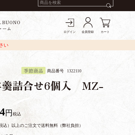
しBUONO
ァーム
ログイン
会員登録
カート
さい
季節商品
商品番号
1322110
羹詰合せ6個入 MZ-
84
税込
円（税込）以上のご注文で送料無料（弊社負担）