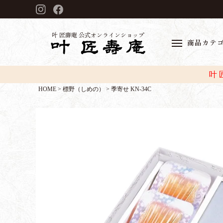
叶 匠壽庵 公式オンラインショップ
商品カテ
叶
HOME
標野（しめの）
季寄せ KN-34C