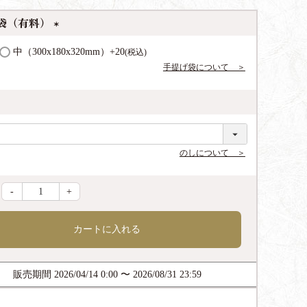
袋（有料）
(
中（300x180x320mm）
+
20
税込
必
手提げ袋について ＞
須
)
のしについて ＞
-
+
カートに入れる
販売期間
2026/04/14 0:00
〜
2026/08/31 23:59