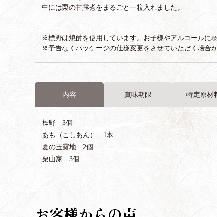
中には栗の甘露煮をまるごと一粒入れました。
※標野は焼酎を使用しています。お子様やアルコールに
※予告なくパッケージの仕様変更をさせていただく場合
内容
賞味期限
特定原材
標野 3個
あも（こしあん） 1本
夏の玉露地 2個
栗山家 3個