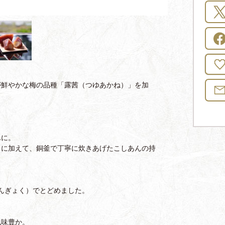
が鮮やかな梅の品種「露茜（つゆあかね）」を加
んに。
さに加えて、銅釜で丁寧に炊きあげたこしあんの持
んぎょく）でとどめました。
風味豊か。