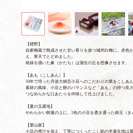
【標野】
自家梅蔵で熟成させた甘い香りを放つ城州白梅に、赤色
え、寒天でとどめました。
稜線を描いた象（かたち）は蒲生の丘を想像させます。
【あも（こしあん）】
50年で培った丹波大納言小豆へのこだわりの業をこしあ
素材の風味、小豆と餅のバランスなど「あも」の持つ良
つなめらかな口あたりを吟味して仕上げました。
【夏の玉露地】
やわらかい餅羹の上に、2色の小豆を透き通った錦玉（き
【栗山家】
小豆の煮汁を加え、丁寧につくったこし餡の羊羹生地は