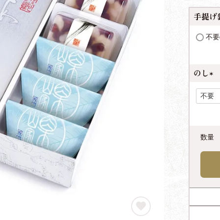
手提げ
不要
のし
(
必
須
)