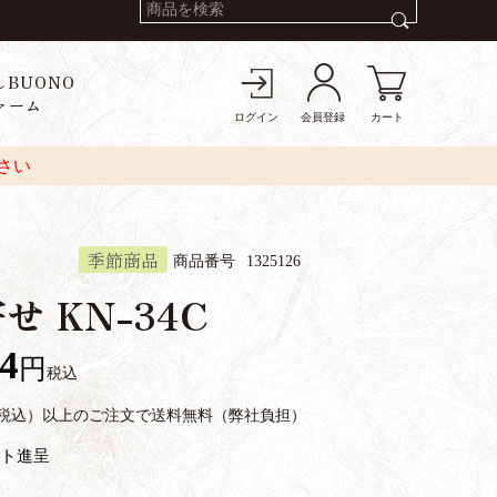
しBUONO
ァーム
ログイン
会員登録
カート
さい
季節商品
商品番号
1325126
せ KN-34C
04
税込
円（税込）以上のご注文で送料無料（弊社負担）
ト進呈