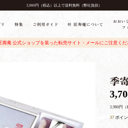
3,980円（税込）以上で送料無料（弊社負担）
おおい
ゴリ
特集
ご利用ガイド
叶 匠寿庵について
フ
 匠壽庵 公式ショップを装った転売サイト・メールにご注意くだ
季寄
3,7
3,980
37
ポイン