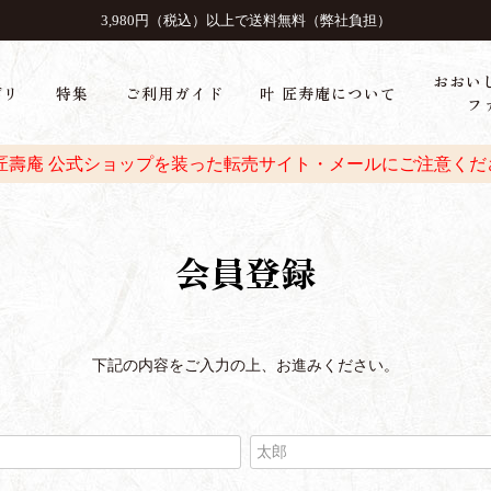
3,980円（税込）以上で送料無料（弊社負担）
おおい
ゴリ
特集
ご利用ガイド
叶 匠寿庵について
フ
 匠壽庵 公式ショップを装った転売サイト・メールにご注意くだ
会員登録
下記の内容をご入力の上、お進みください。