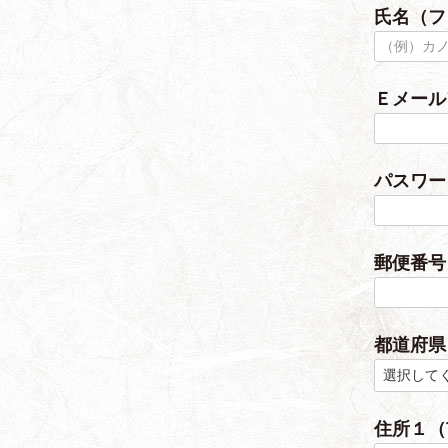
氏名（
須
)
Ｅメー
パスワ
郵便番
都道府
住所１