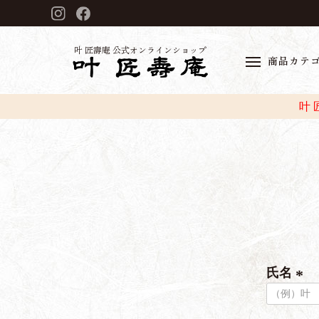
叶 匠壽庵 公式オンラインショップ
商品カテ
叶
氏名
(
必