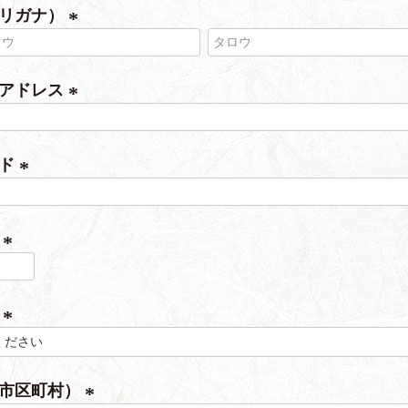
フリガナ）
(
必
ルアドレス
須
)
(
必
ード
須
)
(
必
号
須
)
(
必
県
須
)
(
必
（市区町村）
須