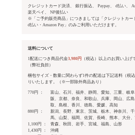
クレジットカード決済、 銀行振込、
Paypay、 d払い、 Am
楽天ペイ、 NP後払い
※「ご予約販売商品」につきましては「クレジットカード・
d払い・Amazon Pay」のみご利用いただけます。
送料について
1配送につき商品代金
3,980円
（税込）以上のお買い上げ
（弊社負担）
梱包サイズ・数量に関わらず1件の配送は下記送料（税
りいたします。（※一部除外商品あり）
770円 ：
富山、石川、福井、静岡、愛知、三重、岐阜
阪、京都、奈良、和歌山、兵庫、岡山、広島
取、島根、香川、徳島、愛媛、高知
880円 ：
新潟、長野、東京、茨城、栃木、神奈川、千
馬、山梨、福岡、佐賀、長崎、熊本、大分、
1,100円 ：
青森、秋田、岩手、宮城、福島、山形
1,430円 ：
沖縄