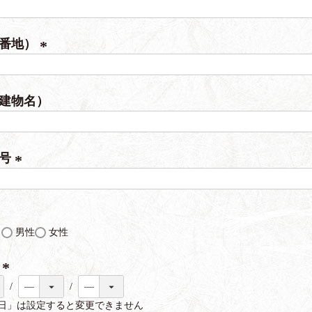
)
(
必
（番地）
須
)
(
必
建物名）
須
)
番号
(
必
須
し
男性
女性
)
日
(
日」は設定すると変更できません
必