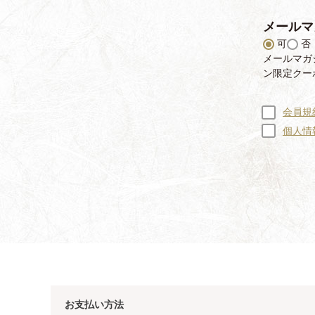
メールマ
可
否
メールマガ
ン限定クー
会員規
個人情
お支払い方法