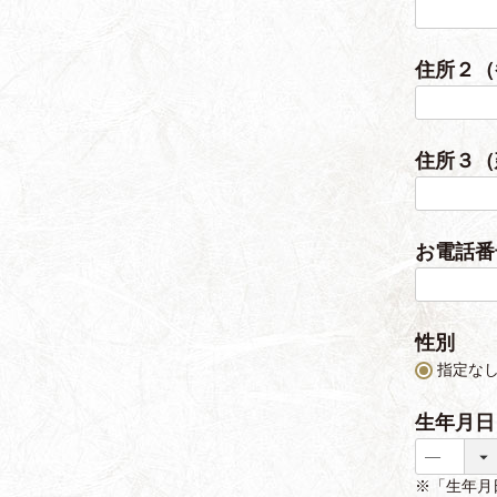
住所２
住所３（
お電話
性別
指定な
生年月
※「生年月