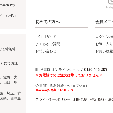
azon Pay、
PayPay・
初めての方へ
会員メニ
ご利用ガイド
ログイン/
よくあるご質問
お気に入り
で送料無料
お問い合わせ
お買い物履
込）にてお送
0120-546-285
叶 匠壽庵 オンラインショップ
※お電話でのご注文は承っておりません※
、滋賀、大
、山口、鳥
受付時間：9:00-16:30（水・日 定休日）
※年末年始休業：12/31～1/4
葉、埼玉、群
宮崎、鹿児島
プライバシーポリシー
利用規約
特定商取引法