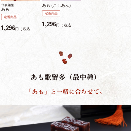
代表銘菓
あも (こしあん)
あも
定番商品
定番商品
1,296
1,296
税込
税込
あも歌留多（最中種）
「あも」と一緒に合わせて。