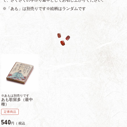
で、さくさくの手作り最中としてお召し上がりください。
※「あも」は別売りです※絵柄はランダムです
※あもは別売りです
あも歌留多（最中
種）
定番商品
540
税込