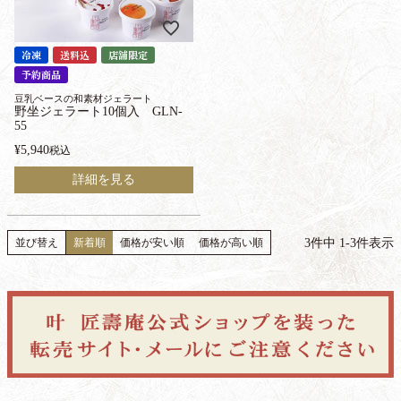
冷凍
送料込
店舗限定
予約商品
豆乳ベースの和素材ジェラート
野坐ジェラート10個入 GLN-
55
¥
5,940
税込
詳細を見る
3
件中
1
-
3
件表示
並び替え
新着順
価格が安い順
価格が高い順