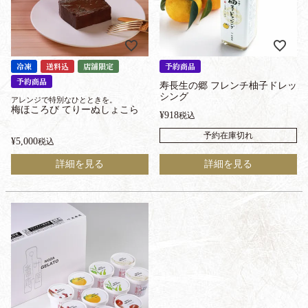
冷凍
送料込
店舗限定
予約商品
予約商品
寿長生の郷 フレンチ柚子ドレッ
シング
アレンジで特別なひとときを。
梅ほころび てりーぬしょこら
¥
918
税込
予約在庫切れ
¥
5,000
税込
詳細を見る
詳細を見る