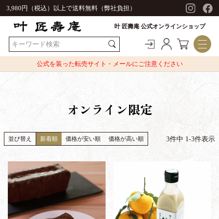
3,980円（税込）以上で送料無料（弊社負担）
叶 匠壽庵 公式オンラインショップ
公式を装った転売サイト・メールにご注意ください
オンライン限定
3
件中
1
-
3
件表示
並び替え
新着順
価格が安い順
価格が高い順