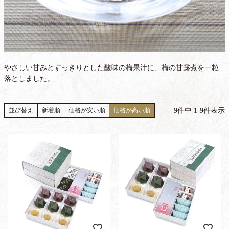
やさしい甘みとすっきりとした酸味の梅果汁に、梅の甘露煮を一粒
落としました。
9
件中
1
-
9
件表示
並び替え
新着順
価格が安い順
価格が高い順