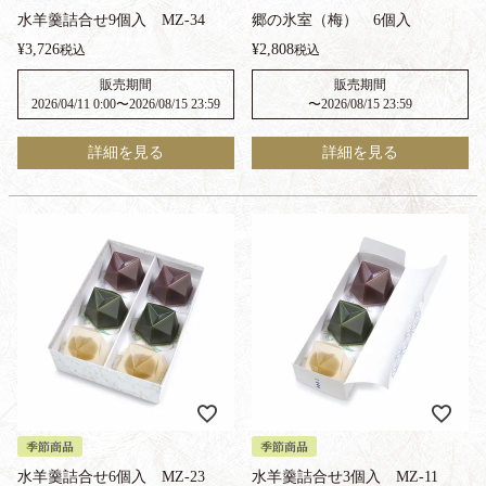
水羊羹詰合せ9個入 MZ-34
郷の氷室（梅） 6個入
¥
3,726
¥
2,808
税込
税込
販売期間
販売期間
2026/04/11 0:00
〜
2026/08/15 23:59
〜
2026/08/15 23:59
詳細を見る
詳細を見る
季節商品
季節商品
水羊羹詰合せ6個入 MZ-23
水羊羹詰合せ3個入 MZ-11