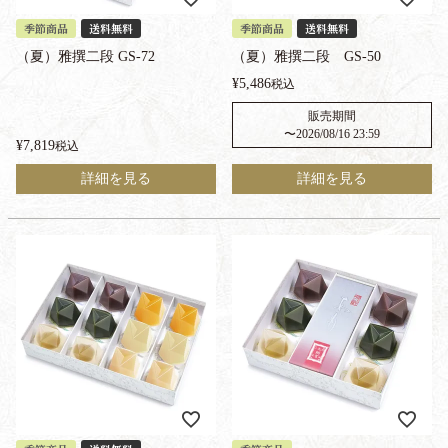
季節商品
送料無料
季節商品
送料無料
（夏）雅撰二段 GS-72
（夏）雅撰二段 GS-50
¥
5,486
税込
販売期間
〜
2026/08/16 23:59
¥
7,819
税込
詳細を見る
詳細を見る