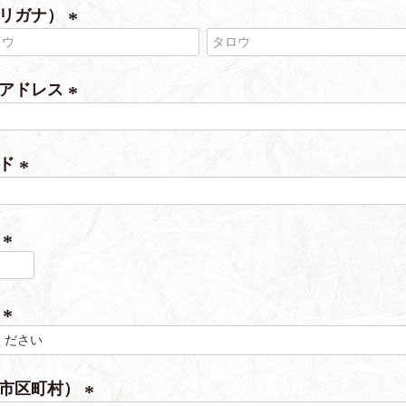
フリガナ）
(
必
ルアドレス
須
)
(
必
ード
須
)
(
必
号
須
)
(
必
県
須
)
(
必
（市区町村）
須