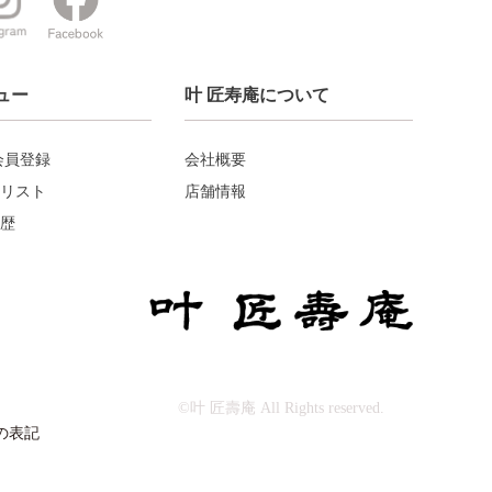
ュー
叶 匠寿庵について
会員登録
会社概要
リスト
店舗情報
歴
©叶 匠壽庵 All Rights reserved.
の表記