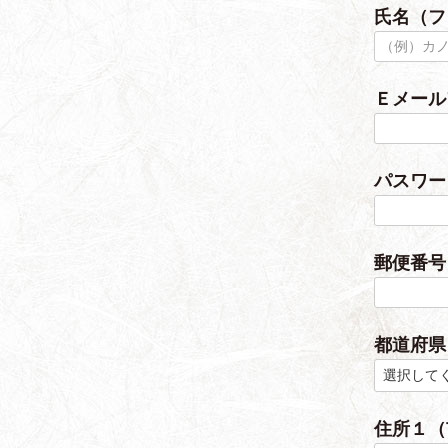
氏名（
須
)
Ｅメー
パスワ
郵便番
都道府
住所１