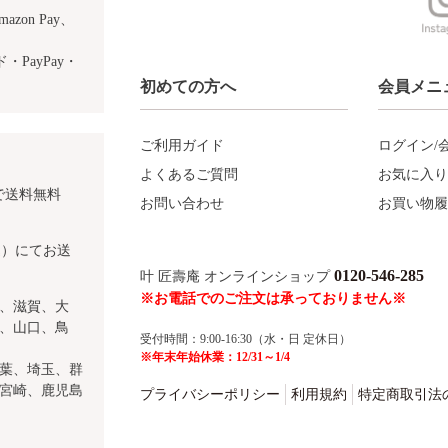
azon Pay、
PayPay・
初めての方へ
会員メニ
ご利用ガイド
ログイン/
よくあるご質問
お気に入り
で送料無料
お問い合わせ
お買い物履
込）にてお送
0120-546-285
叶 匠壽庵 オンラインショップ
※お電話でのご注文は承っておりません※
、滋賀、大
、山口、鳥
受付時間：9:00-16:30（水・日 定休日）
※年末年始休業：12/31～1/4
葉、埼玉、群
宮崎、鹿児島
プライバシーポリシー
利用規約
特定商取引法