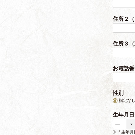
住所２
住所３（
お電話
性別
指定な
生年月
※「生年月