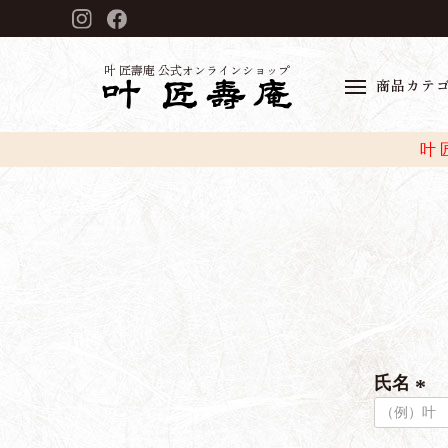
叶 匠壽庵 公式オンラインショップ
商品カテ
叶
氏名
(
必