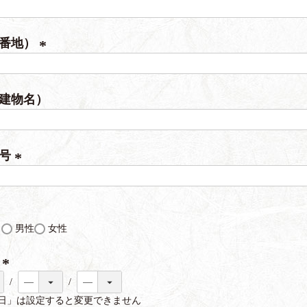
)
(
必
（番地）
須
)
(
必
建物名）
須
)
番号
(
必
須
し
男性
女性
)
日
(
日」は設定すると変更できません
必