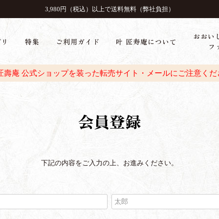
3,980円（税込）以上で送料無料（弊社負担）
おおい
ゴリ
特集
ご利用ガイド
叶 匠寿庵について
フ
 匠壽庵 公式ショップを装った転売サイト・メールにご注意くだ
会員登録
下記の内容をご入力の上、お進みください。