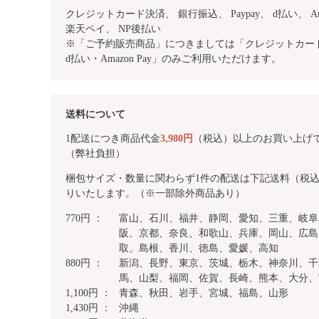
クレジットカード決済、 銀行振込、
Paypay、 d払い、 Am
楽天ペイ、 NP後払い
※「ご予約販売商品」につきましては「クレジットカード・
d払い・Amazon Pay」のみご利用いただけます。
送料について
1配送につき商品代金
3,980円
（税込）以上のお買い上げ
（弊社負担）
梱包サイズ・数量に関わらず1件の配送は下記送料（税
りいたします。（※一部除外商品あり）
770円 ：
富山、石川、福井、静岡、愛知、三重、岐阜
阪、京都、奈良、和歌山、兵庫、岡山、広島
取、島根、香川、徳島、愛媛、高知
880円 ：
新潟、長野、東京、茨城、栃木、神奈川、千
馬、山梨、福岡、佐賀、長崎、熊本、大分、
1,100円 ：
青森、秋田、岩手、宮城、福島、山形
1,430円 ：
沖縄