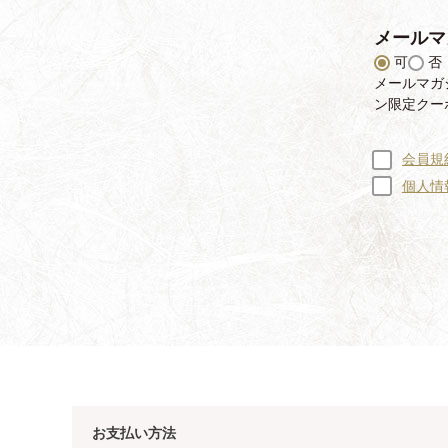
メールマ
可
否
メールマガ
ン限定クー
会員規
個人情
お支払い方法