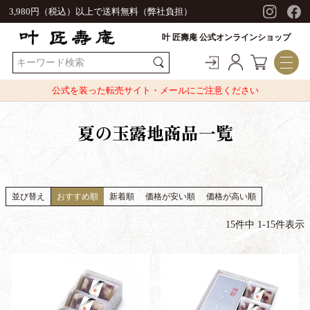
3,980円（税込）以上で送料無料（弊社負担）
叶 匠壽庵 公式オンラインショップ
公式を装った転売サイト・メールにご注意ください
夏の玉露地商品一覧
並び替え
おすすめ順
新着順
価格が安い順
価格が高い順
15
件中
1
-
15
件表示