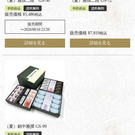
（夏）雅撰二段 GS-50
（夏）雅撰二段 GS-72
季節商品
送料無料
季節商品
送料無料
販売価格
¥
5,486
税込
販売期間
〜
2026/08/16 23:59
販売価格
¥
7,819
税込
詳細を見る
詳細を見る
（夏）銘中雅撰 GS-99
季節商品
送料無料