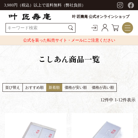
3,980円（税込）以上で送料無料（弊社負担）
叶 匠壽庵 公式オンラインショップ
公式を装った転売サイト・メールにご注意ください
こしあん商品一覧
並び替え
おすすめ順
新着順
価格が安い順
価格が高い順
12
件中
1
-
12
件表示