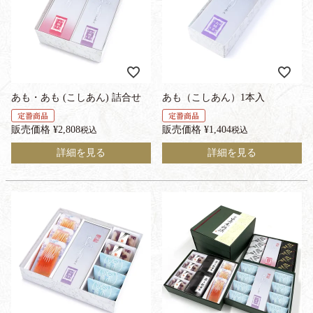
あも・あも (こしあん) 詰合せ
あも（こしあん）1本入
定番商品
定番商品
販売価格
¥
2,808
販売価格
¥
1,404
税込
税込
詳細を見る
詳細を見る