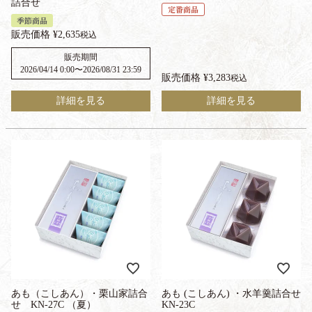
詰合せ
定番商品
季節商品
販売価格
¥
2,635
税込
販売期間
2026/04/14 0:00
〜
2026/08/31 23:59
販売価格
¥
3,283
税込
詳細を見る
詳細を見る
あも（こしあん）・栗山家詰合
あも (こしあん) ・水羊羹詰合せ
せ KN-27C （夏）
KN-23C