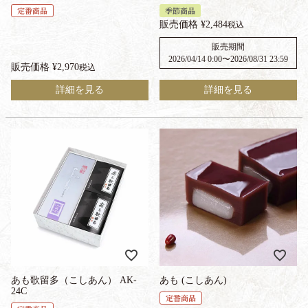
定番商品
季節商品
販売価格
¥
2,484
税込
販売期間
2026/04/14 0:00
〜
2026/08/31 23:59
販売価格
¥
2,970
税込
詳細を見る
詳細を見る
あも歌留多（こしあん） AK-
あも (こしあん)
24C
定番商品