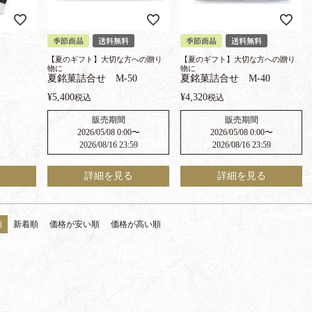
季節商品
送料無料
季節商品
送料無料
【夏のギフト】大切な方への贈り
【夏のギフト】大切な方への贈り
物に
物に
夏銘菓詰合せ M-50
夏銘菓詰合せ M-40
¥
5,400
¥
4,320
税込
税込
販売期間
販売期間
2026/05/08 0:00
〜
2026/05/08 0:00
〜
2026/08/16 23:59
2026/08/16 23:59
詳細を見る
詳細を見る
順
新着順
価格が安い順
価格が高い順