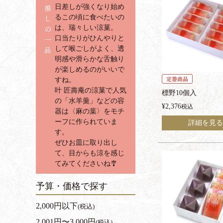
推
日差しが強くなり始め
し
るこの頃に食べたいの
の
は、瑞々しい涼菓。
一
口当たりがひんやりと
品
して喉ごしがよく、透
明感や滑らかな舌触り
が楽しめるのがいいで
定番商品
すね。
叶 匠壽庵の涼菓で人気
標野10個入
の「水羊羹」などの容
¥
2,376
税込
器は〈麻の葉〉をモチ
ーフに作られていま
詳細を見る
す。
ぜひお皿に取り出し
て、目からも涼を感じ
てみてくださいね🎐
予算・価格で探す
2,000円以下
(税込)
2,001円〜3,000円
(税込)