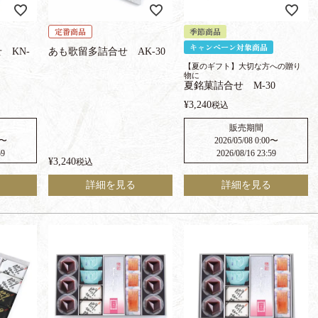
定番商品
季節商品
キャンペーン対象商品
 KN-
あも歌留多詰合せ AK-30
【夏のギフト】大切な方への贈り
物に
夏銘菓詰合せ M-30
¥
3,240
税込
販売期間
〜
2026/05/08 0:00
〜
59
2026/08/16 23:59
¥
3,240
税込
詳細を見る
詳細を見る