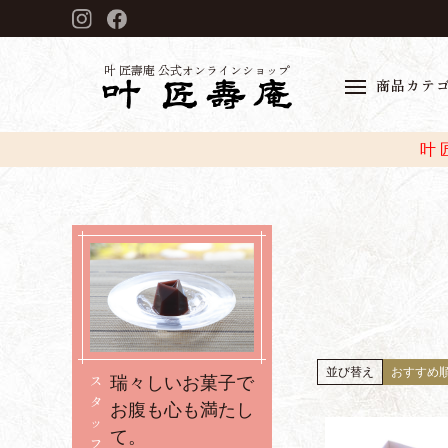
叶 匠壽庵 公式オンラインショップ
商品カテ
叶
並び替え
おすすめ
ス
瑞々しいお菓子で
タ
お腹も心も満たし
ッ
て。
フ