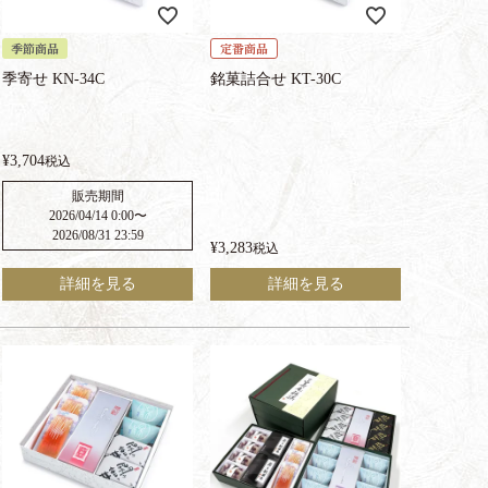
季節商品
定番商品
季寄せ KN-34C
銘菓詰合せ KT-30C
¥
3,704
税込
販売期間
2026/04/14 0:00
〜
2026/08/31 23:59
¥
3,283
税込
詳細を見る
詳細を見る