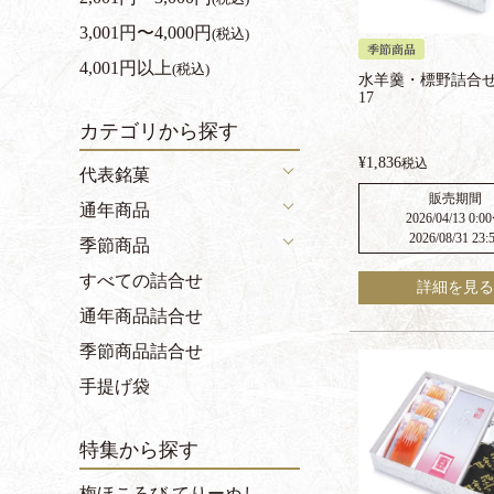
3,001円〜4,000円
(税込)
季節商品
4,001円以上
(税込)
水羊羹・標野詰合せ
17
カテゴリから探す
¥
1,836
税込
代表銘菓
販売期間
通年商品
2026/04/13 0:00
2026/08/31 23:
季節商品
すべての詰合せ
詳細を見る
通年商品詰合せ
季節商品詰合せ
手提げ袋
特集から探す
梅ほころび てりーぬし