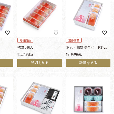
定番商品
定番商品
標野5個入
あも・標野詰合せ KT-20
¥
1,242
¥
2,160
税込
税込
詳細を見る
詳細を見る