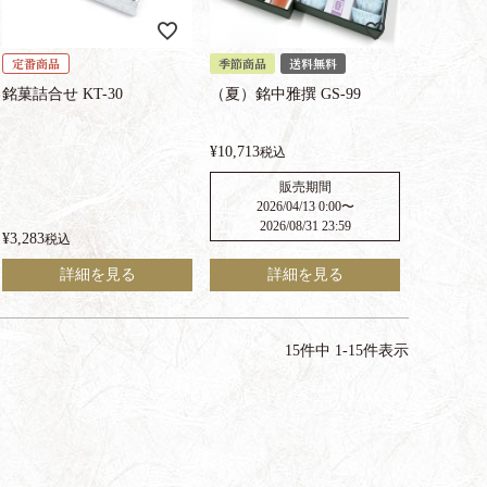
定番商品
季節商品
送料無料
銘菓詰合せ KT-30
（夏）銘中雅撰 GS-99
¥
10,713
税込
販売期間
2026/04/13 0:00
〜
2026/08/31 23:59
¥
3,283
税込
詳細を見る
詳細を見る
15
件中
1
-
15
件表示