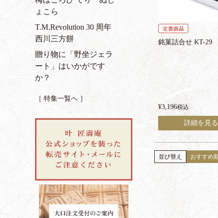
ょこら
T.M.Revolution 30 周年
定番商品
西川三方餅
銘菓詰合せ KT-29
贈り物に「野坐ジェラ
ート」はいかがです
か？
［ 特集一覧へ ］
¥
3,196
税込
詳細を見る
並び替え
おすすめ