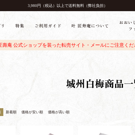
3,980円（税込）以上で送料無料（弊社負担）
おおい
ゴリ
特集
ご利用ガイド
叶 匠寿庵について
フ
 匠壽庵 公式ショップを装った転売サイト・メールにご注意くだ
城州白梅商品一
順
新着順
価格が安い順
価格が高い順