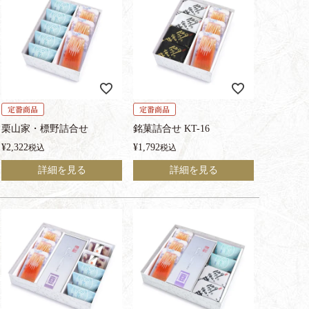
定番商品
定番商品
栗山家・標野詰合せ
銘菓詰合せ KT-16
¥
2,322
¥
1,792
税込
税込
詳細を見る
詳細を見る