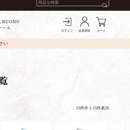
しBUONO
ァーム
ログイン
会員登録
カート
さい
覧
15
件中
1
-
15
件表示