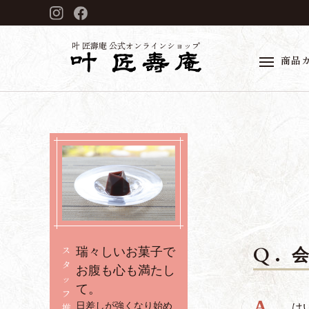
叶 匠壽庵 公式オンラインショップ
商品
ス
瑞々しいお菓子で
タ
お腹も心も満たし
ッ
て。
フ
推
日差しが強くなり始め
は