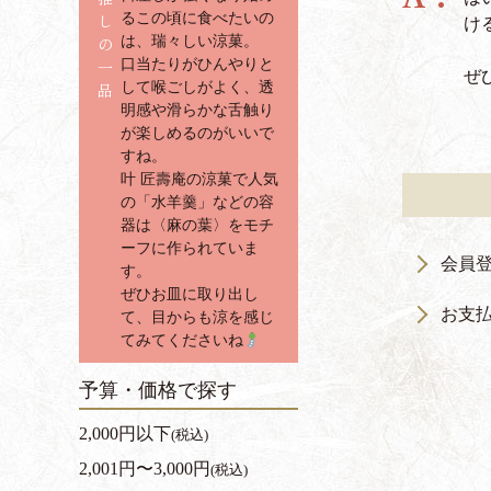
し
るこの頃に食べたいの
け
の
は、瑞々しい涼菓。
一
口当たりがひんやりと
ぜ
品
して喉ごしがよく、透
明感や滑らかな舌触り
が楽しめるのがいいで
すね。
叶 匠壽庵の涼菓で人気
の「水羊羹」などの容
器は〈麻の葉〉をモチ
ーフに作られていま
会員
す。
ぜひお皿に取り出し
お支
て、目からも涼を感じ
てみてくださいね
予算・価格で探す
2,000円以下
(税込)
2,001円〜3,000円
(税込)